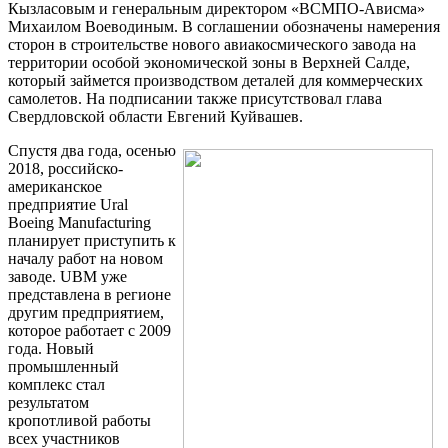
Кызласовым и генеральным директором «ВСМПО-Ависма»
Трубы
Труба
Фланцы
Михаилом Воеводиным. В соглашении обозначены намерения
нержавеющие
алюминиевая
стальные
сторон в строительстве нового авиакосмического завода на
электросварные
Уголок
Заглушки
территории особой экономической зоны в Верхней Салде,
AISI
алюминиевый
стальные
который займется производством деталей для коммерческих
Трубы
Фольга
Тройники
самолетов. На подписании также присутствовал глава
нержавеющие
алюминиевая
стальные
Свердловской области Евгений Куйвашев.
перфорированные
Чушка
Хомуты
Трубы
алюминиевая
стальные
Спустя два года, осенью
нержавеющие
Швеллер
Крепеж
2018, российско-
бесшовные
алюминиевый
шуруп-
американское
Шина
шпилька
предприятие Ural
алюминиевая
Опоры
Boeing Manufacturing
Шестигранник
стальные
планирует приступить к
латунный
Компенсато
началу работ на новом
Квадрат
и
заводе. UBM уже
латунный
вибровставк
представлена в регионе
Круг
Задвижки
другим предприятием,
латунный
чугунные
которое работает с 2009
(пруток)
Группы
года. Новый
Лента
коллекторн
промышленный
латунная
Ванны и
комплекс стал
Лист
сопутствую
результатом
латунный
товары
кропотливой работы
Труба
Воздухоотв
всех участников
латунная
Фитинги