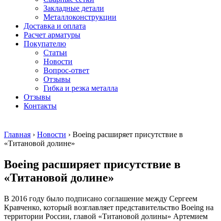
безникелевый
дюралевый
Поковка
Закладные детали
жаропрочный
(пруток)
Шестигранн
Металлоконструкции
Круг
Квадрат
горячекатан
Доставка и оплата
нержавеющий
дюралевый
конструкци
Расчет арматуры
никельсодержащий
Плита
Инструмент
Покупателю
Шестигранник
дюралевая
сталь
Статьи
нержавеющий
Труба
Оцинкованный
Новости
никельсодержащий
дюралевая
прокат
Вопрос-ответ
Шестигранник
Лента
Круг
Отзывы
нержавеющий
алюминиевая
оцинкованн
Гибка и резка металла
безникелевый
Лист
Лист
Отзывы
жаропрочный
алюминиевый
оцинкованн
Контакты
Швеллер
Лист
Полоса
нержавеющий
алюминиевый
оцинкованн
никельсодержащий
рифленый
Труба
Главная
›
Новости
›
Boeing расширяет присутствие в
Трубы
Общестроительный
оцинкованн
«Титановой долине»
нержавеющие
профиль
Инженерные
электросварные
алюминиевый
системы
Boeing расширяет присутствие в
AISI
Плита
Отводы
прямоугольные
алюминиевая
стальные
«Титановой долине»
Трубы
Профиль
Переходы
нержавеющие
алюминиевый
стальные
В 2016 году было подписано соглашение между Сергеем
электросварные
(вентиляционный)
Трубы
Кравченко, который возглавляет представительство Boeing на
AISI
Тавр
полипропил
территории России, главой «Титановой долины» Артемием
квадратные
алюминиевый
PP-R