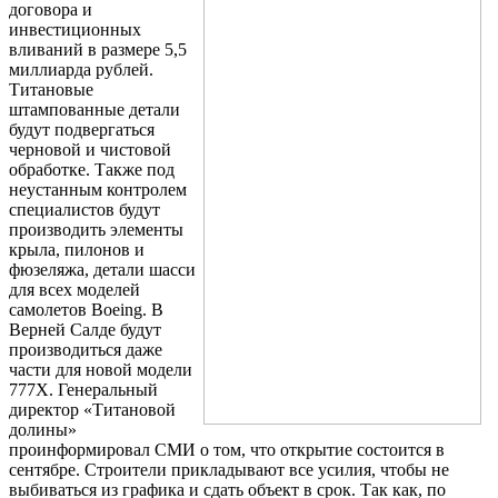
договора и
Шина
Фитинги
инвестиционных
медная
резьбовые
вливаний в размере 5,5
Круг
латунные
миллиарда рублей.
медный
Фитинги
Титановые
(пруток)
резьбовые
штампованные детали
Лента
стальные
будут подвергаться
медная
Фитинги
черновой и чистовой
Лист
резьбовые
обработке. Также под
медный
чугунные
неустанным контролем
Труба
Хомуты
специалистов будут
медная
стальные
производить элементы
Круг
Труба ВГП
крыла, пилонов и
бронзовый
БУ металл
фюзеляжа, детали шасси
(пруток)
БУ трубы
для всех моделей
Олово,
Хомуты
самолетов Boeing. В
cвинец,
стальные
Верней Салде будут
цинк,
производиться даже
нихром
части для новой модели
777X. Генеральный
директор «Титановой
долины»
проинформировал СМИ о том, что открытие состоится в
сентябре. Строители прикладывают все усилия, чтобы не
выбиваться из графика и сдать объект в срок. Так как, по