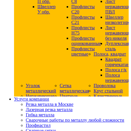
П обр.
С8
Лист
Швеллер
Профлисты
нержавеющ
У обр.
С20
ПВЛ
Профлисты
Швеллер
C21
низколегир
Профлисты
Лист
Н75
нержавеющ
Профлисты
без никеля
оцинкованные
Дуплексная
Профлисты
сталь
цветные
Полоса, квадрат
Квадрат
горячекатан
Полоса г/к
Полоса
нержавеюща
Уголок
Сетка
Проволока
металлический
металлическая
Круг стальной
Нержавеющая
Цветные
Качественные
Услуги компании
сталь
металлы
стали
Резка металла в Москве
Квадрат
Шестигранник
Конструкци
Лазерная резка металла
нержавеющий
дюралевый
сталь
Гибка металла
никельсодержащий
Лист
Круг
Сварочные работы по металлу любой сложности
Круг
дюралевый
горячекатан
Профнастил
нержавеющий
Круг
конструкци
Сварные сетки