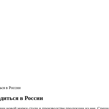
Круг нержавеющий никельсодержащий
Шестигранник нержавеющий
никельсодержащий
Шестигранник нержавеющий
безникелевый жаропрочный
Швеллер нержавеющий
никельсодержащий
Трубы нержавеющие электросварные
AISI прямоугольные
Трубы нержавеющие электросварные
AISI квадратные
Трубы нержавеющие электросварные
AISI
Трубы нержавеющие перфорированные
Трубы нержавеющие бесшовные
ься в России
одиться в России
ии новой марки стали и производстве продукции из нее. Специ