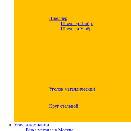
Швеллер
Швеллер П обр.
Швеллер У обр.
Уголок металлический
Круг стальной
Услуги компании
Резка металла в Москве