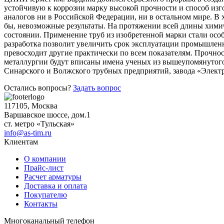
устойчивую к коррозии марку высокой прочности и способ из
аналогов ни в Российской Федерации, ни в остальном мире. В 
бы, невозможные результаты. На протяжении всей длины хими
состоянии. Применение труб из изобретенной марки стали осо
разработка позволит увеличить срок эксплуатации промышлен
превосходит другие практически по всем показателям. Прочнос
металлургии будут вписаны имена ученых из вышеупомянутог
Качественные стали
Синарского и Волжского трубных предприятий, завода «Элект
Конструкционная сталь
Круг горячекатаный конструкцио
Остались вопросы?
Задать вопрос
Поковка
Шестигранник горячекатаный
117105, Москва
конструкционный
Варшавское шоссе, дом.1
Инструментальная сталь
ст. метро «Тульская»
info@as-tim.ru
Клиентам
О компании
Прайс-лист
Расчет арматуры
Доставка и оплата
Покупателю
Контакты
Многоканальный телефон
Фитинги