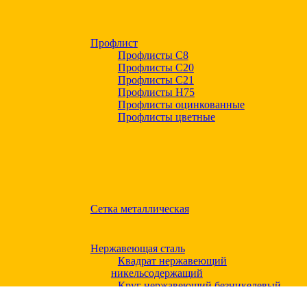
Профлист
Профлисты С8
Профлисты С20
Профлисты C21
Профлисты Н75
Профлисты оцинкованные
Профлисты цветные
Сетка металлическая
Нержавеющая сталь
Квадрат нержавеющий
никельсодержащий
Круг нержавеющий безникелевый
жаропрочный