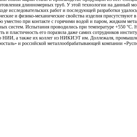
готовления длинномерных труб. У этой технологии на данный м
ходе исследовательских работ и последующей разработки удалось
ческие и физико-механические свойства изделия присутствуют 
бо уместно при контакте с горячими водой и паром, жидким мет
ных систем. Испытания проводились при температуре +550 °C. 
ть и пластичность его поразила даже самих сотрудников инстит
о НИИ, а также их коллег из НИКИЭТ им. Доллежаля, промышл
Оцинкованный прокат
росталь» и российской металлообрабатывающей компании «Русп
Круг оцинкованный
нный
Лист оцинкованный
Полоса оцинкованная
Труба оцинкованная
Хомуты стальные