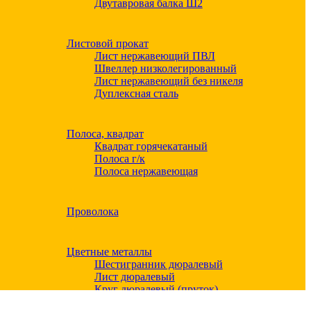
Двутавровая балка Ш2
Листовой прокат
Лист нержавеющий ПВЛ
Швеллер низколегированный
Лист нержавеющий без никеля
Дуплексная сталь
Полоса, квадрат
Квадрат горячекатаный
Полоса г/к
Полоса нержавеющая
Проволока
Цветные металлы
Шестигранник дюралевый
Лист дюралевый
Круг дюралевый (пруток)
Квадрат дюралевый