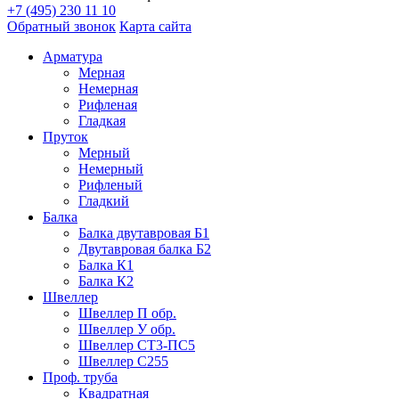
+7 (495) 230 11 10
Фитинги резьбовые латунные
Обратный звонок
Карта сайта
Фитинги резьбовые стальные
Фитинги резьбовые чугунные
Арматура
Мерная
Немерная
Рифленая
Гладкая
Пруток
Мерный
Немерный
Рифленый
Гладкий
Балка
Балка двутавровая Б1
Двутавровая балка Б2
Балка К1
Балка К2
Швеллер
Швеллер П обр.
Швеллер У обр.
Швеллер СТ3-ПС5
Швеллер С255
Проф. труба
Квадратная