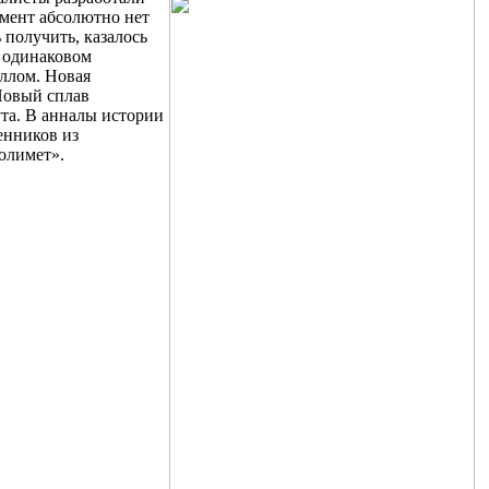
Лента медная
омент абсолютно нет
Лист медный
 получить, казалось
Труба медная
в одинаковом
Круг бронзовый (пруток)
аллом. Новая
Олово, cвинец, цинк, нихром
Новый сплав
ута. В анналы истории
енников из
Инженерные системы
олимет».
Отводы стальные
Переходы стальные
Трубы полипропиленовые PP-R
Фланцы стальные
Заглушки стальные
Тройники стальные
Хомуты стальные
Крепеж шуруп-шпилька
Опоры стальные
Компенсаторы и вибровставки
Задвижки чугунные
Группы коллекторные
Ванны и сопутствующие товары
Воздухоотводчики
Труба ВГП