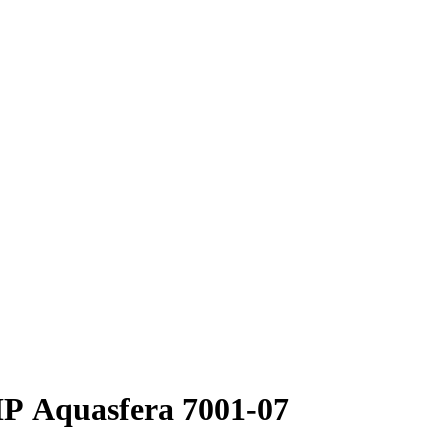
Круг нержавеющий никельсодержащий
Шестигранник нержавеющий
никельсодержащий
Шестигранник нержавеющий
безникелевый жаропрочный
Швеллер нержавеющий
никельсодержащий
Трубы нержавеющие электросварные
AISI прямоугольные
Трубы нержавеющие электросварные
AISI квадратные
Трубы нержавеющие электросварные
AISI
Трубы нержавеющие перфорированные
Трубы нержавеющие бесшовные
 Aquasfera 7001-07