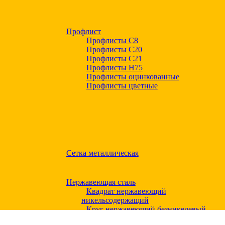
Профлист
Профлисты С8
Профлисты С20
Профлисты C21
Профлисты Н75
Профлисты оцинкованные
Профлисты цветные
Сетка металлическая
Нержавеющая сталь
Квадрат нержавеющий
никельсодержащий
Круг нержавеющий безникелевый
жаропрочный