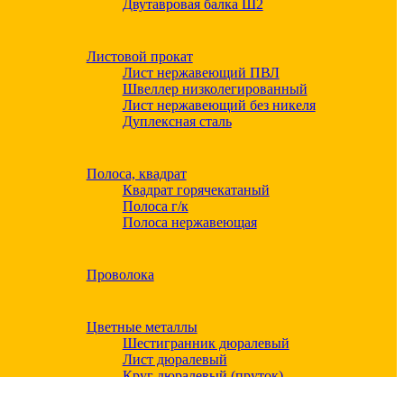
Двутавровая балка Ш2
Листовой прокат
Лист нержавеющий ПВЛ
Швеллер низколегированный
Лист нержавеющий без никеля
Дуплексная сталь
Полоса, квадрат
Квадрат горячекатаный
Полоса г/к
Полоса нержавеющая
Проволока
Цветные металлы
Шестигранник дюралевый
Лист дюралевый
Круг дюралевый (пруток)
Квадрат дюралевый