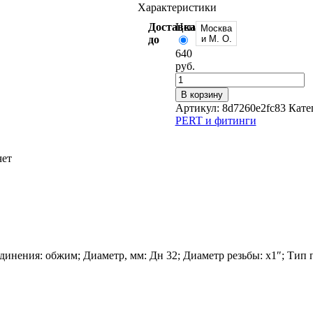
Характеристики
Доставка
Цена от:
Москва
до
и М. О.
640
руб.
В корзину
Оцинкованный прокат
Артикул:
8d7260e2fc83
Кате
Круг оцинкованный
PERT и фитинги
нный
Лист оцинкованный
Полоса оцинкованная
Труба оцинкованная
чет
динения: обжим; Диаметр, мм: Дн 32; Диаметр резьбы: х1″; Тип
Хомуты стальные