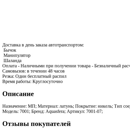
Качественные стали
Доставка в день заказа автотранспортом:
Конструкционная сталь
Бычок
Круг горячекатаный конструкцио
Манипулятор
Поковка
Шаланда
Шестигранник горячекатаный
Оплата
- Наличными при получении товара
- Безналичный рас
конструкционный
Cамовызов:
в течении 48 часов
Инструментальная сталь
Резка:
Один бесплатный распил
Время работы:
Круглосуточно
Описание
Назначение: МП; Материал: латунь; Покрытие: никель; Тип сое
Модель: 7001; Бренд: Aquasfera; Артикул: 7001-07;
Отзывы покупателей
Фитинги