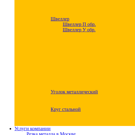
Швеллер
Швеллер П обр.
Швеллер У обр.
Уголок металлический
Круг стальной
Услуги компании
Резка металла в Москве