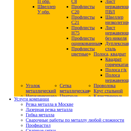
П обр.
С8
Лист
Швеллер
Профлисты
нержавеющ
У обр.
С20
ПВЛ
Профлисты
Швеллер
C21
низколегир
Профлисты
Лист
Н75
нержавеющ
Профлисты
без никеля
оцинкованные
Дуплексная
Профлисты
сталь
цветные
Полоса, квадрат
Квадрат
горячекатан
Полоса г/к
Полоса
нержавеюща
Уголок
Сетка
Проволока
металлический
металлическая
Круг стальной
Нержавеющая
Цветные
Качественные
Услуги компании
сталь
металлы
стали
Резка металла в Москве
Квадрат
Шестигранник
Конструкци
Лазерная резка металла
нержавеющий
дюралевый
сталь
Гибка металла
никельсодержащий
Лист
Круг
Сварочные работы по металлу любой сложности
Круг
дюралевый
горячекатан
Профнастил
нержавеющий
Круг
конструкци
Сварные сетки