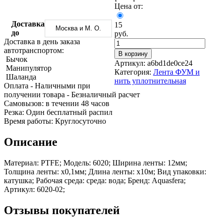
Трубы
Труба
Фланцы
Цена от:
нержавеющие
алюминиевая
стальные
электросварные
Уголок
Заглушки
Доставка
15
Москва и М. О.
AISI
алюминиевый
стальные
до
руб.
Трубы
Фольга
Тройники
Доставка в день заказа
нержавеющие
алюминиевая
стальные
автотранспортом:
В корзину
перфорированные
Чушка
Хомуты
Бычок
Артикул:
a6bd1de0ce24
Трубы
алюминиевая
стальные
Манипулятор
Категория:
Лента ФУМ и
нержавеющие
Швеллер
Крепеж
Шаланда
нить уплотнительная
бесшовные
алюминиевый
шуруп-
Оплата
- Наличными при
Шина
шпилька
получении товара
- Безналичный расчет
алюминиевая
Опоры
Cамовызов:
в течении 48 часов
Шестигранник
стальные
Резка:
Один бесплатный распил
латунный
Компенсато
Время работы:
Круглосуточно
Квадрат
и
латунный
вибровставк
Описание
Круг
Задвижки
латунный
чугунные
Материал: PTFE; Модель: 6020; Ширина ленты: 12мм;
(пруток)
Группы
Толщина ленты: х0,1мм; Длина ленты: х10м; Вид упаковки:
Лента
коллекторн
катушка; Рабочая среда: среда: вода; Бренд: Aquasfera;
латунная
Ванны и
Артикул: 6020-02;
Лист
сопутствую
латунный
товары
Труба
Воздухоотв
Отзывы покупателей
латунная
Фитинги