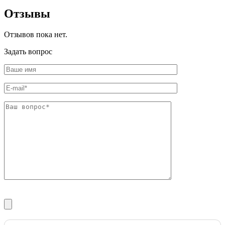
Шина
Фитинги
Отзывы
медная
резьбовые
Круг
латунные
медный
Фитинги
Отзывов пока нет.
(пруток)
резьбовые
Лента
стальные
Задать вопрос
медная
Фитинги
Лист
резьбовые
медный
чугунные
Труба
Хомуты
медная
стальные
Круг
Труба ВГП
бронзовый
БУ металл
(пруток)
БУ трубы
Олово,
Хомуты
cвинец,
стальные
цинк,
нихром