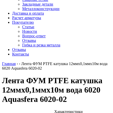
безникелевый
дюралевый
Поковка
Закладные детали
жаропрочный
(пруток)
Шестигранн
Металлоконструкции
Круг
Квадрат
горячекатан
Доставка и оплата
нержавеющий
дюралевый
конструкци
Расчет арматуры
никельсодержащий
Плита
Инструмент
Покупателю
Шестигранник
дюралевая
сталь
Статьи
нержавеющий
Труба
Оцинкованный
Новости
никельсодержащий
дюралевая
прокат
Вопрос-ответ
Шестигранник
Лента
Круг
Отзывы
нержавеющий
алюминиевая
оцинкованн
Гибка и резка металла
безникелевый
Лист
Лист
Отзывы
жаропрочный
алюминиевый
оцинкованн
Контакты
Швеллер
Лист
Полоса
нержавеющий
алюминиевый
оцинкованн
Главная
›
›
Лента ФУМ PTFE катушка 12ммх0,1ммх10м вода
никельсодержащий
рифленый
Труба
6020 Aquasfera 6020-02
Трубы
Общестроительный
оцинкованн
нержавеющие
профиль
Инженерные
Лента ФУМ PTFE катушка
электросварные
алюминиевый
системы
AISI
Плита
Отводы
12ммх0,1ммх10м вода 6020
прямоугольные
алюминиевая
стальные
Трубы
Профиль
Переходы
Aquasfera 6020-02
нержавеющие
алюминиевый
стальные
электросварные
(вентиляционный)
Трубы
AISI
Тавр
полипропил
квадратные
алюминиевый
PP-R
Характеристики