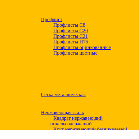
Профлист
Профлисты С8
Профлисты С20
Профлисты C21
Профлисты Н75
Профлисты оцинкованные
Профлисты цветные
Сетка металлическая
Нержавеющая сталь
Квадрат нержавеющий
никельсодержащий
Круг нержавеющий безникелевый
жаропрочный