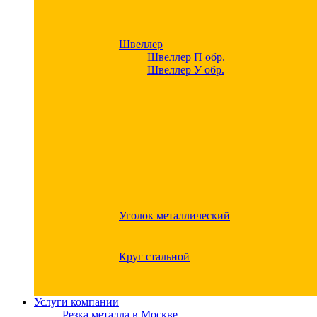
Швеллер
Швеллер П обр.
Швеллер У обр.
Уголок металлический
Круг стальной
Услуги компании
Резка металла в Москве