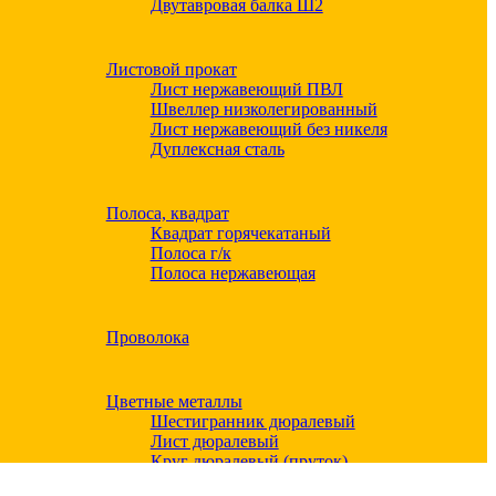
Двутавровая балка Ш2
Листовой прокат
Лист нержавеющий ПВЛ
Швеллер низколегированный
Лист нержавеющий без никеля
Дуплексная сталь
Полоса, квадрат
Квадрат горячекатаный
Полоса г/к
Полоса нержавеющая
Проволока
Цветные металлы
Шестигранник дюралевый
Лист дюралевый
Круг дюралевый (пруток)
Квадрат дюралевый