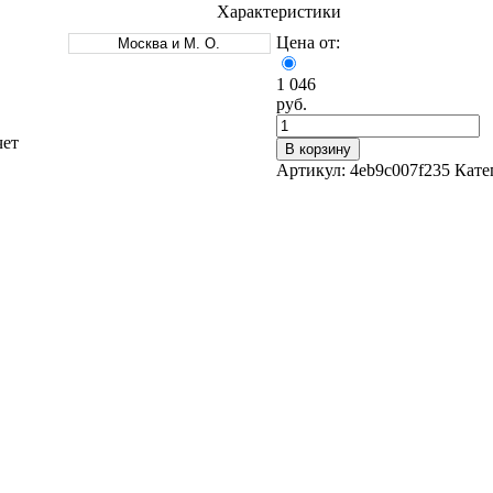
Характеристики
Цена от:
Москва и М. О.
1 046
руб.
чет
В корзину
Оцинкованный прокат
Артикул:
4eb9c007f235
Кате
Круг оцинкованный
нный
Лист оцинкованный
Полоса оцинкованная
Труба оцинкованная
Хомуты стальные