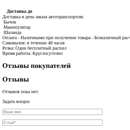
Доставка до
Доставка в день заказа автотранспортом:
Бычок
Манипулятор
Шаланда
Оплата
- Наличными при получении товара
- Безналичный рас
Качественные стали
Cамовызов:
в течении 48 часов
Конструкционная сталь
Резка:
Один бесплатный распил
Круг горячекатаный конструкцио
Время работы:
Круглосуточно
Поковка
Шестигранник горячекатаный
Отзывы покупателей
конструкционный
Инструментальная сталь
Отзывы
Отзывов пока нет.
Задать вопрос
Фитинги