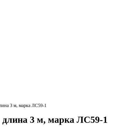
Круг нержавеющий никельсодержащий
Шестигранник нержавеющий
никельсодержащий
Шестигранник нержавеющий
безникелевый жаропрочный
Швеллер нержавеющий
никельсодержащий
Трубы нержавеющие электросварные
AISI прямоугольные
Трубы нержавеющие электросварные
AISI квадратные
Трубы нержавеющие электросварные
AISI
Трубы нержавеющие перфорированные
Трубы нержавеющие бесшовные
лина 3 м, марка ЛС59-1
 длина 3 м, марка ЛС59-1