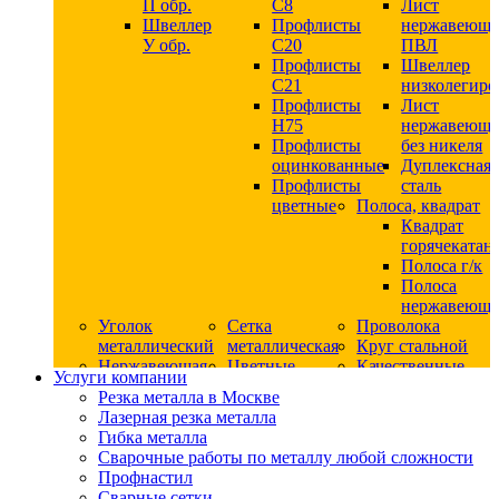
П обр.
С8
Лист
Швеллер
Профлисты
нержавеющ
У обр.
С20
ПВЛ
Профлисты
Швеллер
C21
низколегир
Профлисты
Лист
Н75
нержавеющ
Профлисты
без никеля
оцинкованные
Дуплексная
Профлисты
сталь
цветные
Полоса, квадрат
Квадрат
горячекатан
Полоса г/к
Полоса
нержавеюща
Уголок
Сетка
Проволока
металлический
металлическая
Круг стальной
Нержавеющая
Цветные
Качественные
Услуги компании
сталь
металлы
стали
Резка металла в Москве
Квадрат
Шестигранник
Конструкци
Лазерная резка металла
нержавеющий
дюралевый
сталь
Гибка металла
никельсодержащий
Лист
Круг
Сварочные работы по металлу любой сложности
Круг
дюралевый
горячекатан
Профнастил
нержавеющий
Круг
конструкци
Сварные сетки