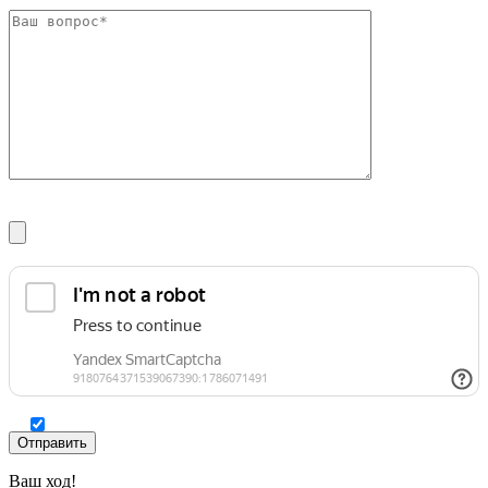
Шина
Фитинги
медная
резьбовые
Круг
латунные
медный
Фитинги
(пруток)
резьбовые
Лента
стальные
медная
Фитинги
Лист
резьбовые
медный
чугунные
Труба
Хомуты
медная
стальные
Круг
Труба ВГП
бронзовый
БУ металл
(пруток)
БУ трубы
Олово,
Хомуты
cвинец,
стальные
цинк,
нихром
Ваш ход!