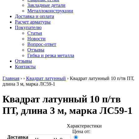
безникелевый
дюралевый
Поковка
Закладные детали
жаропрочный
(пруток)
Шестигранн
Металлоконструкции
Круг
Квадрат
горячекатан
Доставка и оплата
нержавеющий
дюралевый
конструкци
Расчет арматуры
никельсодержащий
Плита
Инструмент
Покупателю
Шестигранник
дюралевая
сталь
Статьи
нержавеющий
Труба
Оцинкованный
Новости
никельсодержащий
дюралевая
прокат
Вопрос-ответ
Шестигранник
Лента
Круг
Отзывы
нержавеющий
алюминиевая
оцинкованн
Гибка и резка металла
безникелевый
Лист
Лист
Отзывы
жаропрочный
алюминиевый
оцинкованн
Контакты
Швеллер
Лист
Полоса
нержавеющий
алюминиевый
оцинкованн
Главная
›
›
Квадрат латунный
›
Квадрат латунный 10 п/тв ПТ,
никельсодержащий
рифленый
Труба
длина 3 м, марка ЛС59-1
Трубы
Общестроительный
оцинкованн
нержавеющие
профиль
Инженерные
Квадрат латунный 10 п/тв
электросварные
алюминиевый
системы
AISI
Плита
Отводы
ПТ, длина 3 м, марка ЛС59-1
прямоугольные
алюминиевая
стальные
Трубы
Профиль
Переходы
нержавеющие
алюминиевый
стальные
электросварные
(вентиляционный)
Трубы
Характеристики
AISI
Тавр
полипропил
Цена от:
квадратные
алюминиевый
PP-R
Доставка