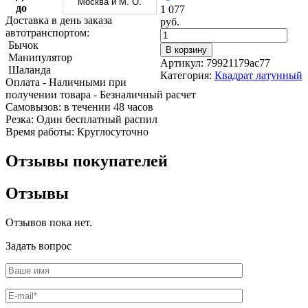
Москва и М. О.
Трубы
Труба
Фланцы
до
1 077
нержавеющие
алюминиевая
стальные
Доставка в день заказа
руб.
электросварные
Уголок
Заглушки
автотранспортом:
AISI
алюминиевый
стальные
Бычок
В корзину
Трубы
Фольга
Тройники
Манипулятор
Артикул:
79921179ac77
нержавеющие
алюминиевая
стальные
Шаланда
Категория:
Квадрат латунный
перфорированные
Чушка
Хомуты
Оплата
- Наличными при
Трубы
алюминиевая
стальные
получении товара
- Безналичный расчет
нержавеющие
Швеллер
Крепеж
Cамовызов:
в течении 48 часов
бесшовные
алюминиевый
шуруп-
Резка:
Один бесплатный распил
Шина
шпилька
Время работы:
Круглосуточно
алюминиевая
Опоры
Шестигранник
стальные
Отзывы покупателей
латунный
Компенсато
Квадрат
и
Отзывы
латунный
вибровставк
Круг
Задвижки
латунный
чугунные
Отзывов пока нет.
(пруток)
Группы
Лента
коллекторн
Задать вопрос
латунная
Ванны и
Лист
сопутствую
латунный
товары
Труба
Воздухоотв
латунная
Фитинги