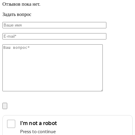
Шина
Фитинги
Отзывов пока нет.
медная
резьбовые
Круг
латунные
Задать вопрос
медный
Фитинги
(пруток)
резьбовые
Лента
стальные
медная
Фитинги
Лист
резьбовые
медный
чугунные
Труба
Хомуты
медная
стальные
Круг
Труба ВГП
бронзовый
БУ металл
(пруток)
БУ трубы
Олово,
Хомуты
cвинец,
стальные
цинк,
нихром