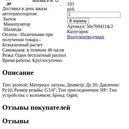
Москва и М. О.
Трубы
Труба
Фланцы
до
103
нержавеющие
алюминиевая
стальные
Доставка в день заказа
руб.
электросварные
Уголок
Заглушки
автотранспортом:
AISI
алюминиевый
стальные
Бычок
В корзину
Трубы
Фольга
Тройники
Манипулятор
Артикул:
50e7b94114c2
нержавеющие
алюминиевая
стальные
Шаланда
Категория:
перфорированные
Чушка
Хомуты
Оплата
- Наличными при
Воздухоотводчики
Трубы
алюминиевая
стальные
получении товара
-
нержавеющие
Швеллер
Крепеж
Безналичный расчет
бесшовные
алюминиевый
шуруп-
Cамовызов:
в течении 48 часов
Шина
шпилька
Резка:
Один бесплатный распил
алюминиевая
Опоры
Время работы:
Круглосуточно
Шестигранник
стальные
латунный
Компенсато
Описание
Квадрат
и
латунный
вибровставк
Тип: ручной; Материал: латунь; Диаметр: Ду 20; Давление:
Круг
Задвижки
Ру10; Размер резьбы: G3/4″; Тип присоединения: НР; Тип
латунный
чугунные
устройства: с колпачком; Бренд: Ogint;
(пруток)
Группы
Лента
коллекторн
Отзывы покупателей
латунная
Ванны и
Лист
сопутствую
латунный
товары
Отзывы
Труба
Воздухоотв
латунная
Фитинги