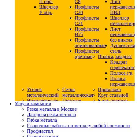
П обр.
С8
Лист
Швеллер
Профлисты
нержавеющ
У обр.
С20
ПВЛ
Профлисты
Швеллер
C21
низколегир
Профлисты
Лист
Н75
нержавеющ
Профлисты
без никеля
оцинкованные
Дуплексная
Профлисты
сталь
цветные
Полоса, квадрат
Квадрат
горячекатан
Полоса г/к
Полоса
нержавеюща
Уголок
Сетка
Проволока
металлический
металлическая
Круг стальной
Нержавеющая
Цветные
Качественные
Услуги компании
сталь
металлы
стали
Резка металла в Москве
Квадрат
Шестигранник
Конструкци
Лазерная резка металла
нержавеющий
дюралевый
сталь
Гибка металла
никельсодержащий
Лист
Круг
Сварочные работы по металлу любой сложности
Круг
дюралевый
горячекатан
Профнастил
нержавеющий
Круг
конструкци
Сварные сетки