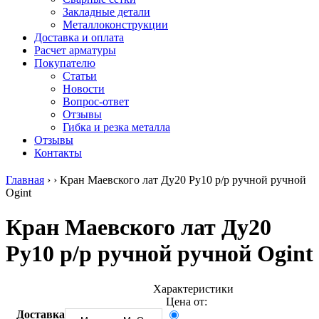
безникелевый
дюралевый
Поковка
Закладные детали
жаропрочный
(пруток)
Шестигранн
Металлоконструкции
Круг
Квадрат
горячекатан
Доставка и оплата
нержавеющий
дюралевый
конструкци
Расчет арматуры
никельсодержащий
Плита
Инструмент
Покупателю
Шестигранник
дюралевая
сталь
Статьи
нержавеющий
Труба
Оцинкованный
Новости
никельсодержащий
дюралевая
прокат
Вопрос-ответ
Шестигранник
Лента
Круг
Отзывы
нержавеющий
алюминиевая
оцинкованн
Гибка и резка металла
безникелевый
Лист
Лист
Отзывы
жаропрочный
алюминиевый
оцинкованн
Контакты
Швеллер
Лист
Полоса
нержавеющий
алюминиевый
оцинкованн
Главная
›
›
Кран Маевского лат Ду20 Ру10 р/р ручной ручной
никельсодержащий
рифленый
Труба
Ogint
Трубы
Общестроительный
оцинкованн
нержавеющие
профиль
Инженерные
Кран Маевского лат Ду20
электросварные
алюминиевый
системы
AISI
Плита
Отводы
Ру10 р/р ручной ручной Ogint
прямоугольные
алюминиевая
стальные
Трубы
Профиль
Переходы
нержавеющие
алюминиевый
стальные
электросварные
(вентиляционный)
Трубы
Характеристики
AISI
Тавр
полипропил
Цена от:
квадратные
алюминиевый
PP-R
Доставка