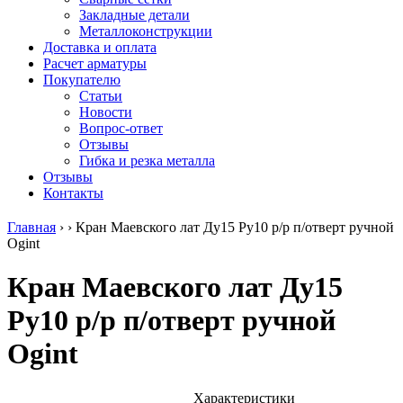
безникелевый
дюралевый
Поковка
Закладные детали
жаропрочный
(пруток)
Шестигранн
Металлоконструкции
Круг
Квадрат
горячекатан
Доставка и оплата
нержавеющий
дюралевый
конструкци
Расчет арматуры
никельсодержащий
Плита
Инструмент
Покупателю
Шестигранник
дюралевая
сталь
Статьи
нержавеющий
Труба
Оцинкованный
Новости
никельсодержащий
дюралевая
прокат
Вопрос-ответ
Шестигранник
Лента
Круг
Отзывы
нержавеющий
алюминиевая
оцинкованн
Гибка и резка металла
безникелевый
Лист
Лист
Отзывы
жаропрочный
алюминиевый
оцинкованн
Контакты
Швеллер
Лист
Полоса
нержавеющий
алюминиевый
оцинкованн
Главная
›
›
Кран Маевского лат Ду15 Ру10 р/р п/отверт ручной
никельсодержащий
рифленый
Труба
Ogint
Трубы
Общестроительный
оцинкованн
нержавеющие
профиль
Инженерные
Кран Маевского лат Ду15
электросварные
алюминиевый
системы
AISI
Плита
Отводы
Ру10 р/р п/отверт ручной
прямоугольные
алюминиевая
стальные
Трубы
Профиль
Переходы
Ogint
нержавеющие
алюминиевый
стальные
электросварные
(вентиляционный)
Трубы
AISI
Тавр
полипропил
квадратные
алюминиевый
PP-R
Характеристики