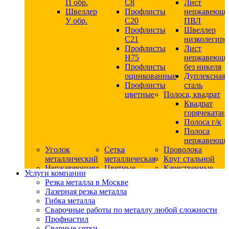
П обр.
С8
Лист
Швеллер
Профлисты
нержавеющ
У обр.
С20
ПВЛ
Профлисты
Швеллер
C21
низколегир
Профлисты
Лист
Н75
нержавеющ
Профлисты
без никеля
оцинкованные
Дуплексная
Профлисты
сталь
цветные
Полоса, квадрат
Квадрат
горячекатан
Полоса г/к
Полоса
нержавеюща
Уголок
Сетка
Проволока
металлический
металлическая
Круг стальной
Нержавеющая
Цветные
Качественные
Услуги компании
сталь
металлы
стали
Резка металла в Москве
Квадрат
Шестигранник
Конструкци
Лазерная резка металла
нержавеющий
дюралевый
сталь
Гибка металла
никельсодержащий
Лист
Круг
Сварочные работы по металлу любой сложности
Круг
дюралевый
горячекатан
Профнастил
нержавеющий
Круг
конструкци
Сварные сетки