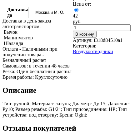
Трубы
Труба
Фланцы
Цена от:
нержавеющие
алюминиевая
стальные
Доставка
Москва и М. О.
электросварные
Уголок
Заглушки
до
42
AISI
алюминиевый
стальные
Доставка в день заказа
руб.
Трубы
Фольга
Тройники
автотранспортом:
нержавеющие
алюминиевая
стальные
Бычок
В корзину
перфорированные
Чушка
Хомуты
Манипулятор
Артикул:
f318d84510a1
Трубы
алюминиевая
стальные
Шаланда
Категория:
нержавеющие
Швеллер
Крепеж
Оплата
- Наличными при
Воздухоотводчики
бесшовные
алюминиевый
шуруп-
получении товара
-
Шина
шпилька
Безналичный расчет
алюминиевая
Опоры
Cамовызов:
в течении 48 часов
Шестигранник
стальные
Резка:
Один бесплатный распил
латунный
Компенсато
Время работы:
Круглосуточно
Квадрат
и
латунный
вибровставк
Описание
Круг
Задвижки
латунный
чугунные
Тип: ручной; Материал: латунь; Диаметр: Ду 15; Давление:
(пруток)
Группы
Ру10; Размер резьбы: G1/2″; Тип присоединения: НР; Тип
Лента
коллекторн
устройства: под отвертку; Бренд: Ogint;
латунная
Ванны и
Лист
сопутствую
латунный
товары
Отзывы покупателей
Труба
Воздухоотв
латунная
Фитинги