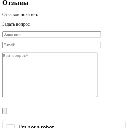
Отзывы
Шина
Фитинги
медная
резьбовые
Круг
латунные
Отзывов пока нет.
медный
Фитинги
(пруток)
резьбовые
Задать вопрос
Лента
стальные
медная
Фитинги
Лист
резьбовые
медный
чугунные
Труба
Хомуты
медная
стальные
Круг
Труба ВГП
бронзовый
БУ металл
(пруток)
БУ трубы
Олово,
Хомуты
cвинец,
стальные
цинк,
нихром