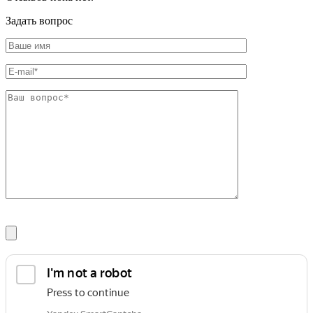
Шина
Фитинги
медная
резьбовые
Задать вопрос
Круг
латунные
медный
Фитинги
(пруток)
резьбовые
Лента
стальные
медная
Фитинги
Лист
резьбовые
медный
чугунные
Труба
Хомуты
медная
стальные
Круг
Труба ВГП
бронзовый
БУ металл
(пруток)
БУ трубы
Олово,
Хомуты
cвинец,
стальные
цинк,
нихром