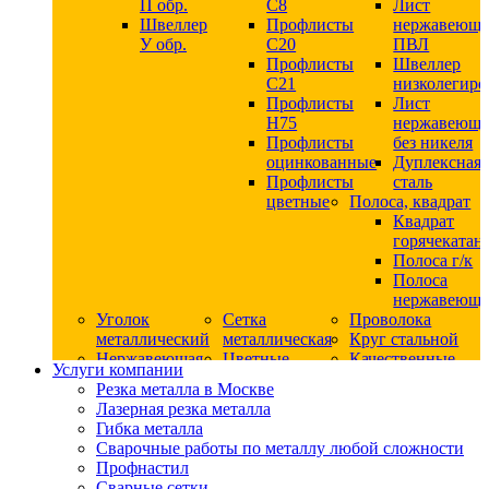
П обр.
С8
Лист
Швеллер
Профлисты
нержавеющ
У обр.
С20
ПВЛ
Профлисты
Швеллер
C21
низколегир
Профлисты
Лист
Н75
нержавеющ
Профлисты
без никеля
оцинкованные
Дуплексная
Профлисты
сталь
цветные
Полоса, квадрат
Квадрат
горячекатан
Полоса г/к
Полоса
нержавеюща
Уголок
Сетка
Проволока
металлический
металлическая
Круг стальной
Нержавеющая
Цветные
Качественные
Услуги компании
сталь
металлы
стали
Резка металла в Москве
Квадрат
Шестигранник
Конструкци
Лазерная резка металла
нержавеющий
дюралевый
сталь
Гибка металла
никельсодержащий
Лист
Круг
Сварочные работы по металлу любой сложности
Круг
дюралевый
горячекатан
Профнастил
нержавеющий
Круг
конструкци
Сварные сетки