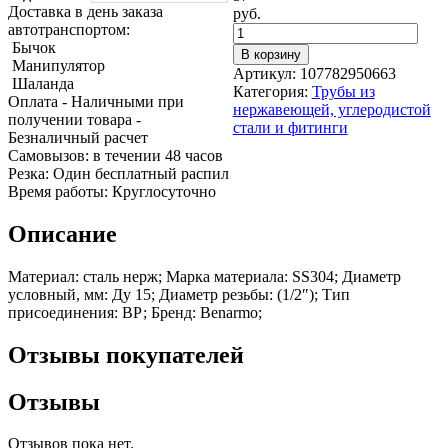
Трубы
Труба
Фланцы
Доставка в день заказа
руб.
нержавеющие
алюминиевая
стальные
автотранспортом:
электросварные
Уголок
Заглушки
Бычок
В корзину
AISI
алюминиевый
стальные
Манипулятор
Артикул:
107782950663
Трубы
Фольга
Тройники
Шаланда
Категория:
Трубы из
нержавеющие
алюминиевая
стальные
Оплата
- Наличными при
нержавеющей, углеродистой
перфорированные
Чушка
Хомуты
получении товара
-
стали и фитинги
Трубы
алюминиевая
стальные
Безналичный расчет
нержавеющие
Швеллер
Крепеж
Cамовызов:
в течении 48 часов
бесшовные
алюминиевый
шуруп-
Резка:
Один бесплатный распил
Шина
шпилька
Время работы:
Круглосуточно
алюминиевая
Опоры
Шестигранник
стальные
Описание
латунный
Компенсато
Квадрат
и
Материал: сталь нерж; Марка материала: SS304; Диаметр
латунный
вибровставк
условный, мм: Ду 15; Диаметр резьбы: (1/2″); Тип
Круг
Задвижки
присоединения: ВР; Бренд: Benarmo;
латунный
чугунные
(пруток)
Группы
Отзывы покупателей
Лента
коллекторн
латунная
Ванны и
Лист
сопутствую
Отзывы
латунный
товары
Труба
Воздухоотв
латунная
Фитинги
Отзывов пока нет.