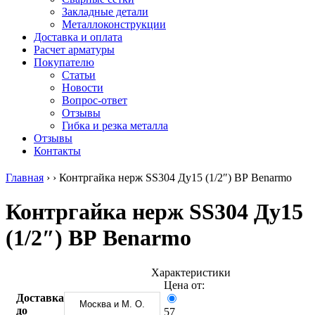
безникелевый
дюралевый
Поковка
Закладные детали
жаропрочный
(пруток)
Шестигранн
Металлоконструкции
Круг
Квадрат
горячекатан
Доставка и оплата
нержавеющий
дюралевый
конструкци
Расчет арматуры
никельсодержащий
Плита
Инструмент
Покупателю
Шестигранник
дюралевая
сталь
Статьи
нержавеющий
Труба
Оцинкованный
Новости
никельсодержащий
дюралевая
прокат
Вопрос-ответ
Шестигранник
Лента
Круг
Отзывы
нержавеющий
алюминиевая
оцинкованн
Гибка и резка металла
безникелевый
Лист
Лист
Отзывы
жаропрочный
алюминиевый
оцинкованн
Контакты
Швеллер
Лист
Полоса
нержавеющий
алюминиевый
оцинкованн
Главная
›
›
Контргайка нерж SS304 Ду15 (1/2″) ВР Benarmo
никельсодержащий
рифленый
Труба
Трубы
Общестроительный
оцинкованн
Контргайка нерж SS304 Ду15
нержавеющие
профиль
Инженерные
электросварные
алюминиевый
системы
(1/2″) ВР Benarmo
AISI
Плита
Отводы
прямоугольные
алюминиевая
стальные
Трубы
Профиль
Переходы
нержавеющие
алюминиевый
стальные
Характеристики
электросварные
(вентиляционный)
Трубы
Цена от:
AISI
Тавр
полипропил
Доставка
Москва и М. О.
квадратные
алюминиевый
PP-R
до
57