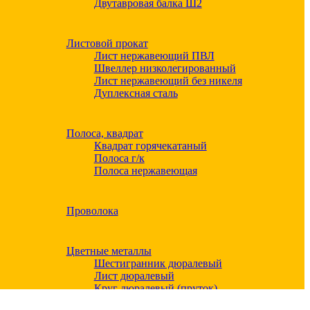
Двутавровая балка Ш2
Листовой прокат
Лист нержавеющий ПВЛ
Швеллер низколегированный
Лист нержавеющий без никеля
Дуплексная сталь
Полоса, квадрат
Квадрат горячекатаный
Полоса г/к
Полоса нержавеющая
Проволока
Цветные металлы
Шестигранник дюралевый
Лист дюралевый
Круг дюралевый (пруток)
Квадрат дюралевый