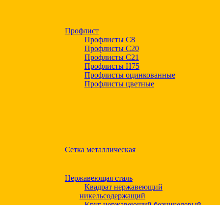
Профлист
Профлисты С8
Профлисты С20
Профлисты C21
Профлисты Н75
Профлисты оцинкованные
Профлисты цветные
Сетка металлическая
Нержавеющая сталь
Квадрат нержавеющий
никельсодержащий
Круг нержавеющий безникелевый
жаропрочный