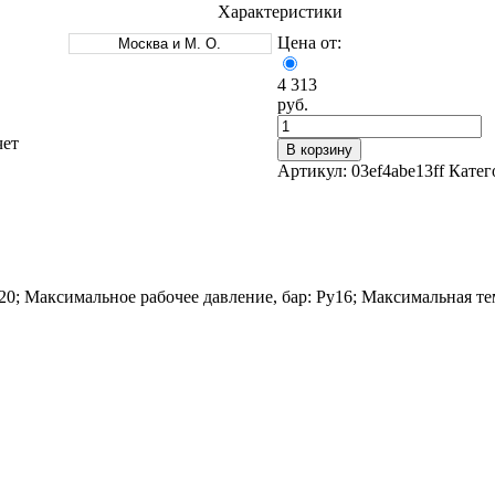
Характеристики
Цена от:
Москва и М. О.
4 313
руб.
чет
В корзину
Оцинкованный прокат
Артикул:
03ef4abe13ff
Катег
Круг оцинкованный
нный
Лист оцинкованный
Полоса оцинкованная
Труба оцинкованная
20; Максимальное рабочее давление, бар: Ру16; Максимальная т
Хомуты стальные