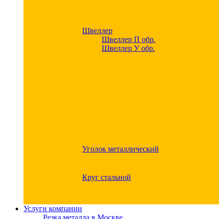
Швеллер
Швеллер П обр.
Швеллер У обр.
Уголок металлический
Круг стальной
Услуги компании
Резка металла в Москве