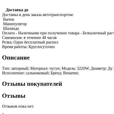
Доставка до
Доставка в день заказа автотранспортом:
Бычок
Манипулятор
Шаланда
Оплата
- Наличными при получении товара
- Безналичный рас
Качественные стали
Cамовызов:
в течении 48 часов
Конструкционная сталь
Резка:
Один бесплатный распил
Круг горячекатаный конструкцио
Время работы:
Круглосуточно
Поковка
Шестигранник горячекатаный
Описание
конструкционный
Инструментальная сталь
Тип: запорный; Материал: чугун; Модель: 3220W; Диаметр: Ду 
Исполнение: сальниковый; Бренд: Benarmo;
Отзывы покупателей
Отзывы
Отзывов пока нет.
Фитинги