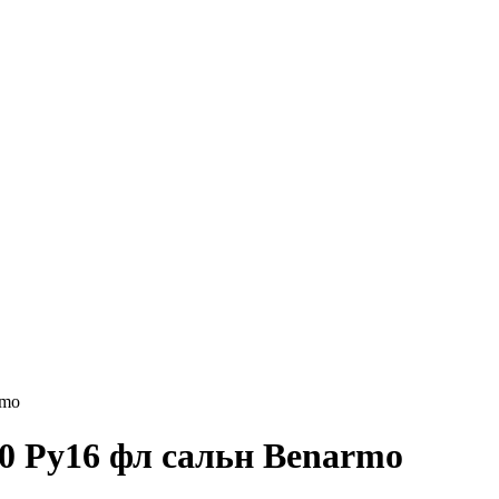
Круг нержавеющий никельсодержащий
Шестигранник нержавеющий
никельсодержащий
Шестигранник нержавеющий
безникелевый жаропрочный
Швеллер нержавеющий
никельсодержащий
Трубы нержавеющие электросварные
AISI прямоугольные
Трубы нержавеющие электросварные
AISI квадратные
Трубы нержавеющие электросварные
AISI
Трубы нержавеющие перфорированные
Трубы нержавеющие бесшовные
rmo
0 Ру16 фл сальн Benarmo