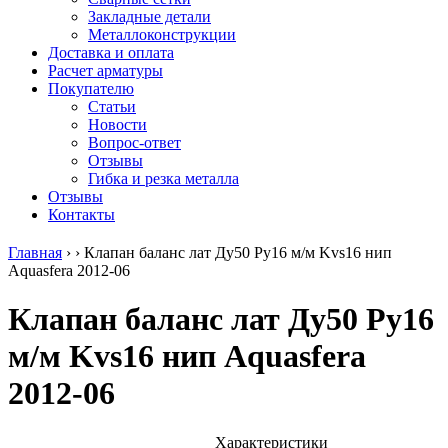
безникелевый
дюралевый
Поковка
Закладные детали
жаропрочный
(пруток)
Шестигранн
Металлоконструкции
Круг
Квадрат
горячекатан
Доставка и оплата
нержавеющий
дюралевый
конструкци
Расчет арматуры
никельсодержащий
Плита
Инструмент
Покупателю
Шестигранник
дюралевая
сталь
Статьи
нержавеющий
Труба
Оцинкованный
Новости
никельсодержащий
дюралевая
прокат
Вопрос-ответ
Шестигранник
Лента
Круг
Отзывы
нержавеющий
алюминиевая
оцинкованн
Гибка и резка металла
безникелевый
Лист
Лист
Отзывы
жаропрочный
алюминиевый
оцинкованн
Контакты
Швеллер
Лист
Полоса
нержавеющий
алюминиевый
оцинкованн
Главная
›
›
Клапан баланс лат Ду50 Ру16 м/м Kvs16 нип
никельсодержащий
рифленый
Труба
Aquasfera 2012-06
Трубы
Общестроительный
оцинкованн
нержавеющие
профиль
Инженерные
Клапан баланс лат Ду50 Ру16
электросварные
алюминиевый
системы
AISI
Плита
Отводы
м/м Kvs16 нип Aquasfera
прямоугольные
алюминиевая
стальные
Трубы
Профиль
Переходы
2012-06
нержавеющие
алюминиевый
стальные
электросварные
(вентиляционный)
Трубы
AISI
Тавр
полипропил
квадратные
алюминиевый
PP-R
Характеристики