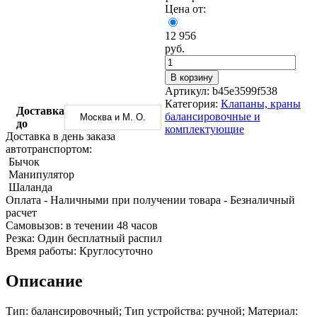
Трубы
Труба
Фланцы
Цена от:
нержавеющие
алюминиевая
стальные
электросварные
Уголок
Заглушки
12 956
AISI
алюминиевый
стальные
руб.
Трубы
Фольга
Тройники
нержавеющие
алюминиевая
стальные
В корзину
перфорированные
Чушка
Хомуты
Артикул:
b45e3599f538
Трубы
алюминиевая
стальные
Категория:
Клапаны, краны
нержавеющие
Швеллер
Крепеж
Доставка
балансировочные и
Москва и М. О.
бесшовные
алюминиевый
шуруп-
до
комплектующие
Шина
шпилька
Доставка в день заказа
алюминиевая
Опоры
автотранспортом:
Шестигранник
стальные
Бычок
латунный
Компенсато
Манипулятор
Квадрат
и
Шаланда
латунный
вибровставк
Оплата
- Наличными при получении товара
- Безналичный
Круг
Задвижки
расчет
латунный
чугунные
Cамовызов:
в течении 48 часов
(пруток)
Группы
Резка:
Один бесплатный распил
Лента
коллекторн
Время работы:
Круглосуточно
латунная
Ванны и
Лист
сопутствую
Описание
латунный
товары
Труба
Воздухоотв
Тип: балансировочный; Тип устройства: ручной; Материал:
латунная
Фитинги