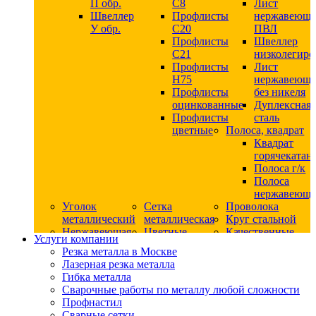
П обр.
С8
Лист
Швеллер
Профлисты
нержавеющ
У обр.
С20
ПВЛ
Профлисты
Швеллер
C21
низколегир
Профлисты
Лист
Н75
нержавеющ
Профлисты
без никеля
оцинкованные
Дуплексная
Профлисты
сталь
цветные
Полоса, квадрат
Квадрат
горячекатан
Полоса г/к
Полоса
нержавеюща
Уголок
Сетка
Проволока
металлический
металлическая
Круг стальной
Нержавеющая
Цветные
Качественные
Услуги компании
сталь
металлы
стали
Резка металла в Москве
Квадрат
Шестигранник
Конструкци
Лазерная резка металла
нержавеющий
дюралевый
сталь
Гибка металла
никельсодержащий
Лист
Круг
Сварочные работы по металлу любой сложности
Круг
дюралевый
горячекатан
Профнастил
нержавеющий
Круг
конструкци
Сварные сетки