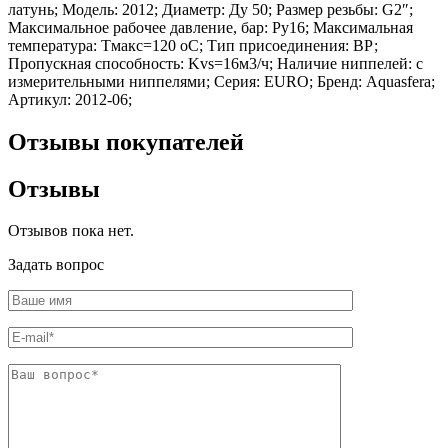
латунь; Модель: 2012; Диаметр: Ду 50; Размер резьбы: G2″;
Шина
Фитинги
Максимальное рабочее давление, бар: Ру16; Максимальная
медная
резьбовые
температура: Тмакс=120 оС; Тип присоединения: ВР;
Круг
латунные
Пропускная способность: Kvs=16м3/ч; Наличие ниппелей: с
медный
Фитинги
измерительными ниппелями; Серия: EURO; Бренд: Aquasfera;
(пруток)
резьбовые
Артикул: 2012-06;
Лента
стальные
медная
Фитинги
Лист
резьбовые
Отзывы покупателей
медный
чугунные
Труба
Хомуты
Отзывы
медная
стальные
Круг
Труба ВГП
бронзовый
БУ металл
Отзывов пока нет.
(пруток)
БУ трубы
Олово,
Хомуты
Задать вопрос
cвинец,
стальные
цинк,
нихром