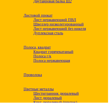
Двутавровая балка Ш2
Листовой прокат
Лист нержавеющий ПВЛ
Швеллер низколегированный
Лист нержавеющий без никеля
Дуплексная сталь
Полоса, квадрат
Квадрат горячекатаный
Полоса г/к
Полоса нержавеющая
Проволока
Цветные металлы
Шестигранник дюралевый
Лист дюралевый
Круг дюралевый (пруток)
Квадрат дюралевый