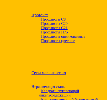
Профлист
Профлисты С8
Профлисты С20
Профлисты C21
Профлисты Н75
Профлисты оцинкованные
Профлисты цветные
Сетка металлическая
Нержавеющая сталь
Квадрат нержавеющий
никельсодержащий
Круг нержавеющий безникелевый
жаропрочный