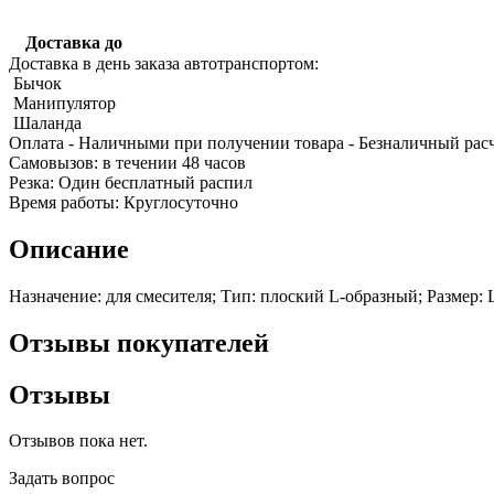
Доставка до
Доставка в день заказа автотранспортом:
Бычок
Манипулятор
Шаланда
Оплата
- Наличными при получении товара
- Безналичный рас
Качественные стали
Cамовызов:
в течении 48 часов
Конструкционная сталь
Резка:
Один бесплатный распил
Круг горячекатаный конструкцио
Время работы:
Круглосуточно
Поковка
Шестигранник горячекатаный
Описание
конструкционный
Инструментальная сталь
Назначение: для смесителя; Тип: плоский L-образный; Размер: 
Отзывы покупателей
Отзывы
Отзывов пока нет.
Задать вопрос
Фитинги