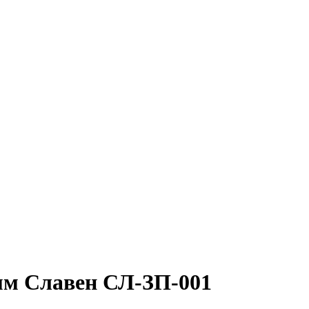
Круг нержавеющий никельсодержащий
Шестигранник нержавеющий
никельсодержащий
Шестигранник нержавеющий
безникелевый жаропрочный
Швеллер нержавеющий
никельсодержащий
Трубы нержавеющие электросварные
AISI прямоугольные
Трубы нержавеющие электросварные
AISI квадратные
Трубы нержавеющие электросварные
AISI
Трубы нержавеющие перфорированные
Трубы нержавеющие бесшовные
мм Славен СЛ-ЗП-001