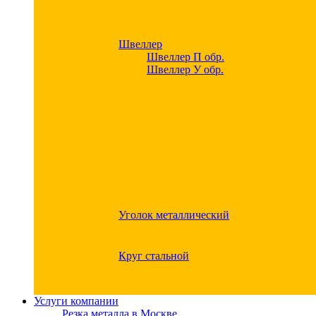
Швеллер
Швеллер П обр.
Швеллер У обр.
Уголок металлический
Круг стальной
Услуги компании
Резка металла в Москве