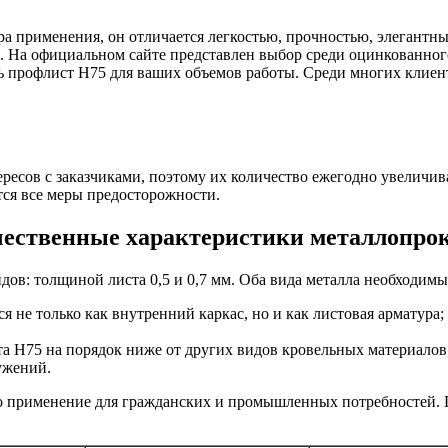
а применения, он отличается легкостью, прочностью, элегант
. На официальном сайте представлен выбор среди оцинкованно
БУ металл
ть профлист Н75 для ваших объемов работы. Среди многих клиен
БУ трубы
ресов с заказчиками, поэтому их количество ежегодно увеличив
ся все меры предосторожности.
ественные характеристики металлопро
ов: толщиной листа 0,5 и 0,7 мм. Оба вида металла необходимы
 не только как внутренний каркас, но и как листовая арматура;
а Н75 на порядок ниже от других видов кровельных материалов
ужений.
 применение для гражданских и промышленных потребностей. Пр