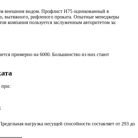
ным внешним видом. Профлист Н75 оцинкованный в
го, вытяжного, рифленого проката. Опытные менеджеры
Хомуты стальные
тов компания пользуется заслуженным авторитетом за:
ается примерно на 6000. Большинство из них стают
ката
 при:
;
едельная нагрузка несущей способности составляет от 293 до