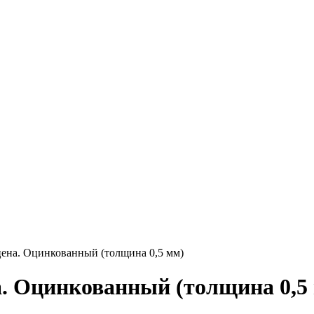
Круг нержавеющий никельсодержащий
Шестигранник нержавеющий
никельсодержащий
Шестигранник нержавеющий
безникелевый жаропрочный
Швеллер нержавеющий
никельсодержащий
Трубы нержавеющие электросварные
AISI прямоугольные
Трубы нержавеющие электросварные
AISI квадратные
Трубы нержавеющие электросварные
AISI
Трубы нержавеющие перфорированные
Трубы нержавеющие бесшовные
ена. Оцинкованный (толщина 0,5 мм)
. Оцинкованный (толщина 0,5