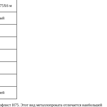
,75Х6 м
ный
лей
рофлист Н75. Этот вид металлопроката отличается наибольшей