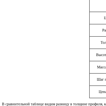
Ц
Ра
То
Высот
Масса
Шаг 
Цена
В сравнительной таблице видим разницу в толщине профиля, ко