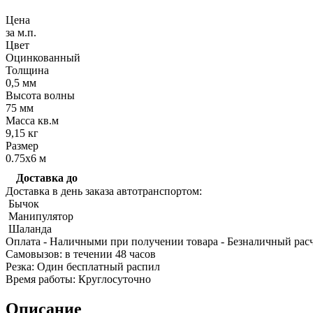
Цена
за м.п.
Цвет
Оцинкованный
Толщина
0,5 мм
Высота волны
Качественные стали
75 мм
Конструкционная сталь
Масса кв.м
Круг горячекатаный конструкцио
9,15 кг
Поковка
Размер
Шестигранник горячекатаный
0.75х6 м
конструкционный
Инструментальная сталь
Доставка до
Доставка в день заказа автотранспортом:
Бычок
Манипулятор
Шаланда
Оплата
- Наличными при получении товара
- Безналичный рас
Cамовызов:
в течении 48 часов
Резка:
Один бесплатный распил
Время работы:
Круглосуточно
Описание
Фитинги