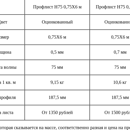
Профлист Н75 0,75Х6 м
Профлист Н75 0
вет
Оцинкованный
Оцинкован
змер
0,75Х6 м
0,75Х6 м
лщина
0,5 мм
0,7 мм
а волны
75 мм
75 мм
 1 кв. м
9,15 кг
10,6 кг
профиля
187,5 мм
187,5 мм
 листа
От 1350 рублей
От 1500 руб
торая сказывается на массе, соответственно разная и цена на п