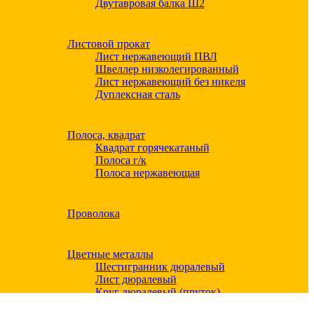
Двутавровая балка Ш2
Листовой прокат
Лист нержавеющий ПВЛ
Швеллер низколегированный
Лист нержавеющий без никеля
Дуплексная сталь
Полоса, квадрат
Квадрат горячекатаный
Полоса г/к
Полоса нержавеющая
Проволока
Цветные металлы
Шестигранник дюралевый
Лист дюралевый
Круг дюралевый (пруток)
Квадрат дюралевый