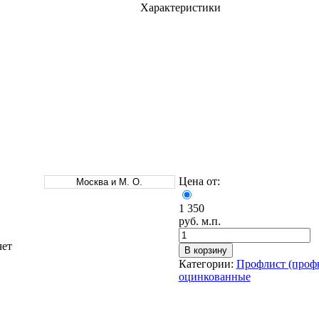
Характеристики
Оцинкованный прокат
Круг оцинкованный
нный
Лист оцинкованный
Полоса оцинкованная
Труба оцинкованная
Цена от:
Москва и М. О.
1 350
руб. м.п.
чет
В корзину
Категории:
Профлист (проф
оцинкованные
Хомуты стальные