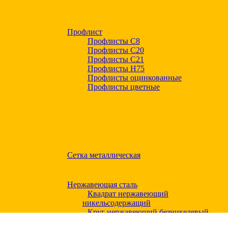
Профлист
Профлисты С8
Профлисты С20
Профлисты C21
Профлисты Н75
Профлисты оцинкованные
Профлисты цветные
Сетка металлическая
Нержавеющая сталь
Квадрат нержавеющий
никельсодержащий
Круг нержавеющий безникелевый
жаропрочный