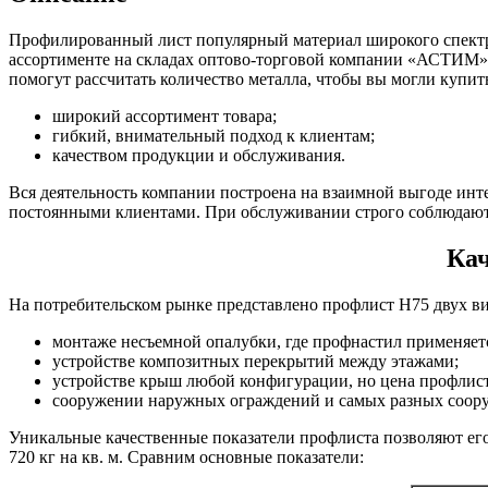
Фитинги резьбовые латунные
Фитинги резьбовые стальные
Профилированный лист популярный материал широкого спектр
Фитинги резьбовые чугунные
ассортименте на складах оптово-торговой компании «АСТИМ»
помогут рассчитать количество металла, чтобы вы могли купи
широкий ассортимент товара;
гибкий, внимательный подход к клиентам;
качеством продукции и обслуживания.
Вся деятельность компании построена на взаимной выгоде инте
постоянными клиентами. При обслуживании строго соблюдают
Кач
На потребительском рынке представлено профлист Н75 двух вид
монтаже несъемной опалубки, где профнастил применяется
устройстве композитных перекрытий между этажами;
устройстве крыш любой конфигурации, но цена профлист
сооружении наружных ограждений и самых разных соор
Уникальные качественные показатели профлиста позволяют его
720 кг на кв. м. Сравним основные показатели: