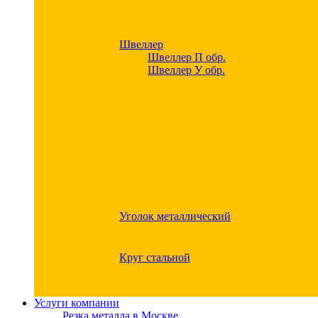
Швеллер
Швеллер П обр.
Швеллер У обр.
Уголок металлический
Круг стальной
Услуги компании
Резка металла в Москве