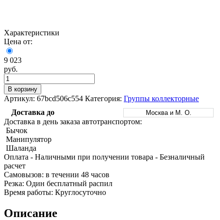
Трубы
Труба
Фланцы
нержавеющие
алюминиевая
стальные
электросварные
Уголок
Заглушки
AISI
алюминиевый
стальные
Характеристики
Трубы
Фольга
Тройники
Цена от:
нержавеющие
алюминиевая
стальные
перфорированные
Чушка
Хомуты
9 023
Трубы
алюминиевая
стальные
руб.
нержавеющие
Швеллер
Крепеж
бесшовные
алюминиевый
шуруп-
В корзину
Шина
шпилька
Артикул:
67bcd506c554
Категория:
Группы коллекторные
алюминиевая
Опоры
Шестигранник
стальные
Доставка до
Москва и М. О.
латунный
Компенсато
Доставка в день заказа автотранспортом:
Квадрат
и
Бычок
латунный
вибровставк
Манипулятор
Круг
Задвижки
Шаланда
латунный
чугунные
Оплата
- Наличными при получении товара
- Безналичный
(пруток)
Группы
расчет
Лента
коллекторн
Cамовызов:
в течении 48 часов
латунная
Ванны и
Резка:
Один бесплатный распил
Лист
сопутствую
Время работы:
Круглосуточно
латунный
товары
Труба
Воздухоотв
Описание
латунная
Фитинги