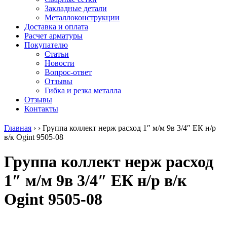
безникелевый
дюралевый
Поковка
Закладные детали
жаропрочный
(пруток)
Шестигранн
Металлоконструкции
Круг
Квадрат
горячекатан
Доставка и оплата
нержавеющий
дюралевый
конструкци
Расчет арматуры
никельсодержащий
Плита
Инструмент
Покупателю
Шестигранник
дюралевая
сталь
Статьи
нержавеющий
Труба
Оцинкованный
Новости
никельсодержащий
дюралевая
прокат
Вопрос-ответ
Шестигранник
Лента
Круг
Отзывы
нержавеющий
алюминиевая
оцинкованн
Гибка и резка металла
безникелевый
Лист
Лист
Отзывы
жаропрочный
алюминиевый
оцинкованн
Контакты
Швеллер
Лист
Полоса
нержавеющий
алюминиевый
оцинкованн
Главная
›
›
Группа коллект нерж расход 1″ м/м 9в 3/4″ ЕК н/р
никельсодержащий
рифленый
Труба
в/к Ogint 9505-08
Трубы
Общестроительный
оцинкованн
нержавеющие
профиль
Инженерные
Группа коллект нерж расход
электросварные
алюминиевый
системы
AISI
Плита
Отводы
1″ м/м 9в 3/4″ ЕК н/р в/к
прямоугольные
алюминиевая
стальные
Трубы
Профиль
Переходы
Ogint 9505-08
нержавеющие
алюминиевый
стальные
электросварные
(вентиляционный)
Трубы
AISI
Тавр
полипропил
квадратные
алюминиевый
PP-R