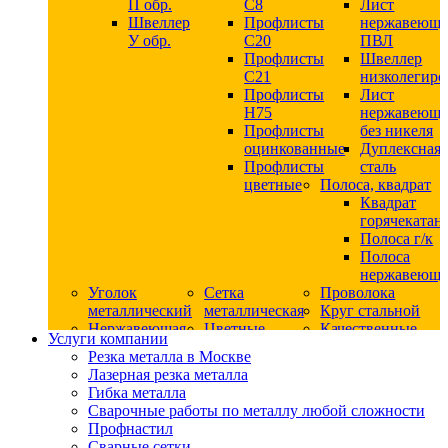
П обр.
С8
Лист
Швеллер
Профлисты
нержавеющ
У обр.
С20
ПВЛ
Профлисты
Швеллер
C21
низколегир
Профлисты
Лист
Н75
нержавеющ
Профлисты
без никеля
оцинкованные
Дуплексная
Профлисты
сталь
цветные
Полоса, квадрат
Квадрат
горячекатан
Полоса г/к
Полоса
нержавеюща
Уголок
Сетка
Проволока
металлический
металлическая
Круг стальной
Нержавеющая
Цветные
Качественные
Услуги компании
сталь
металлы
стали
Резка металла в Москве
Квадрат
Шестигранник
Конструкци
Лазерная резка металла
нержавеющий
дюралевый
сталь
Гибка металла
никельсодержащий
Лист
Круг
Сварочные работы по металлу любой сложности
Круг
дюралевый
горячекатан
Профнастил
нержавеющий
Круг
конструкци
Сварные сетки