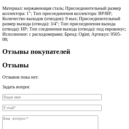
Шина
Фитинги
Материал: нержавеющая сталь; Присоединительный размер
медная
резьбовые
коллектора: 1″; Тип присоединения коллектора: ВР/ВР;
Круг
латунные
Количество выходов (отводов): 9 вых; Присоединительный
медный
Фитинги
размер выхода (отвода): 3/4″; Тип присоединения выхода
(пруток)
резьбовые
(отвода): НР; Тип соединения выхода (отвода): под евроконус;
Лента
стальные
Исполнение: с расходомерами; Бренд: Ogint; Артикул: 9505-
медная
Фитинги
08;
Лист
резьбовые
медный
чугунные
Труба
Хомуты
Отзывы покупателей
медная
стальные
Круг
Труба ВГП
Отзывы
бронзовый
БУ металл
(пруток)
БУ трубы
Олово,
Хомуты
Отзывов пока нет.
cвинец,
стальные
цинк,
Задать вопрос
нихром