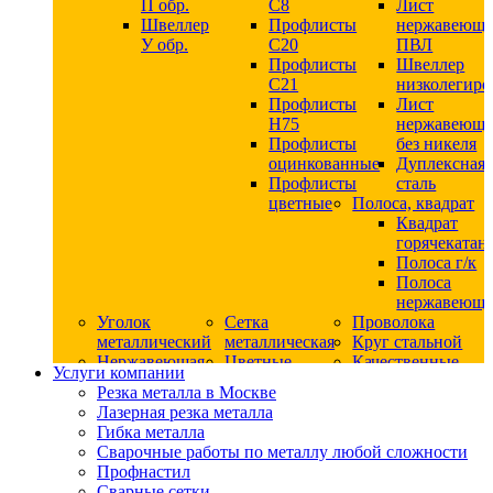
П обр.
С8
Лист
Швеллер
Профлисты
нержавеющ
У обр.
С20
ПВЛ
Профлисты
Швеллер
C21
низколегир
Профлисты
Лист
Н75
нержавеющ
Профлисты
без никеля
оцинкованные
Дуплексная
Профлисты
сталь
цветные
Полоса, квадрат
Квадрат
горячекатан
Полоса г/к
Полоса
нержавеюща
Уголок
Сетка
Проволока
металлический
металлическая
Круг стальной
Нержавеющая
Цветные
Качественные
Услуги компании
сталь
металлы
стали
Резка металла в Москве
Квадрат
Шестигранник
Конструкци
Лазерная резка металла
нержавеющий
дюралевый
сталь
Гибка металла
никельсодержащий
Лист
Круг
Сварочные работы по металлу любой сложности
Круг
дюралевый
горячекатан
Профнастил
нержавеющий
Круг
конструкци
Сварные сетки