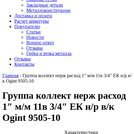
безникелевый
дюралевый
Поковка
Закладные детали
жаропрочный
(пруток)
Шестигранн
Металлоконструкции
Круг
Квадрат
горячекатан
Доставка и оплата
нержавеющий
дюралевый
конструкци
Расчет арматуры
никельсодержащий
Плита
Инструмент
Покупателю
Шестигранник
дюралевая
сталь
Статьи
нержавеющий
Труба
Оцинкованный
Новости
никельсодержащий
дюралевая
прокат
Вопрос-ответ
Шестигранник
Лента
Круг
Отзывы
нержавеющий
алюминиевая
оцинкованн
Гибка и резка металла
безникелевый
Лист
Лист
Отзывы
жаропрочный
алюминиевый
оцинкованн
Контакты
Швеллер
Лист
Полоса
нержавеющий
алюминиевый
оцинкованн
Главная
›
Группа коллект нерж расход 1″ м/м 11в 3/4″ ЕК н/р в/
никельсодержащий
рифленый
Труба
к Ogint 9505-10
Трубы
Общестроительный
оцинкованн
нержавеющие
профиль
Инженерные
Группа коллект нерж расход
электросварные
алюминиевый
системы
AISI
Плита
Отводы
1″ м/м 11в 3/4″ ЕК н/р в/к
прямоугольные
алюминиевая
стальные
Трубы
Профиль
Переходы
Ogint 9505-10
нержавеющие
алюминиевый
стальные
электросварные
(вентиляционный)
Трубы
AISI
Тавр
полипропил
квадратные
алюминиевый
PP-R
Характеристики