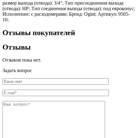
размер выхода (отвода): 3/4″; Тип присоединения выхода
Шина
Фитинги
(отвода): НР; Тип соединения выхода (отвода): под евроконус;
медная
резьбовые
Исполнение: с расходомерами; Бренд: Ogint; Артикул: 9505-
Круг
латунные
10;
медный
Фитинги
(пруток)
резьбовые
Лента
стальные
Отзывы покупателей
медная
Фитинги
Лист
резьбовые
Отзывы
медный
чугунные
Труба
Хомуты
медная
стальные
Отзывов пока нет.
Круг
Труба ВГП
бронзовый
БУ металл
Задать вопрос
(пруток)
БУ трубы
Олово,
Хомуты
cвинец,
стальные
цинк,
нихром