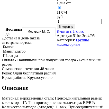
Трубы
Труба
Фланцы
Цена от:
нержавеющие
алюминиевая
стальные
электросварные
Уголок
Заглушки
11 074
AISI
алюминиевый
стальные
руб.
Трубы
Фольга
Тройники
нержавеющие
алюминиевая
стальные
В корзину
перфорированные
Чушка
Хомуты
Доставка
Купить в 1 клик
Москва и М. О.
Трубы
алюминиевая
стальные
до
Артикул:
51bec3ca4f95
нержавеющие
Швеллер
Крепеж
Доставка в день заказа
Категория:
Группы
бесшовные
алюминиевый
шуруп-
автотранспортом:
коллекторные
Шина
шпилька
Бычок
алюминиевая
Опоры
Манипулятор
Шестигранник
стальные
Шаланда
латунный
Компенсато
Оплата
- Наличными при получении товара
- Безналичный
Квадрат
и
расчет
латунный
вибровставк
Cамовызов:
в течении 48 часов
Круг
Задвижки
Резка:
Один бесплатный распил
латунный
чугунные
Время работы:
Круглосуточно
(пруток)
Группы
Лента
коллекторн
Описание
латунная
Ванны и
Лист
сопутствую
Материал: нержавеющая сталь; Присоединительный размер
латунный
товары
коллектора: 1″; Тип присоединения коллектора: ВР/ВР;
Труба
Воздухоотв
Количество выходов (отводов): 11 вых; Присоединительный
латунная
Фитинги