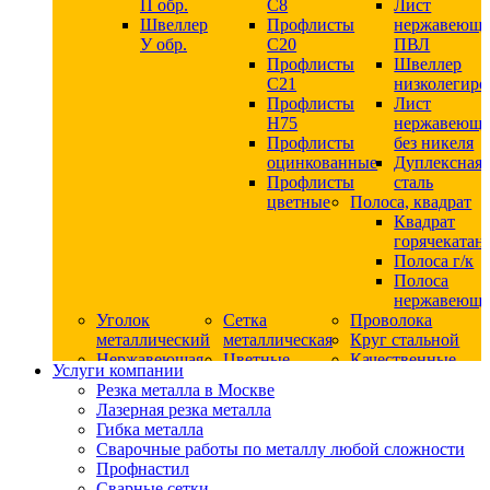
П обр.
С8
Лист
Швеллер
Профлисты
нержавеющ
У обр.
С20
ПВЛ
Профлисты
Швеллер
C21
низколегир
Профлисты
Лист
Н75
нержавеющ
Профлисты
без никеля
оцинкованные
Дуплексная
Профлисты
сталь
цветные
Полоса, квадрат
Квадрат
горячекатан
Полоса г/к
Полоса
нержавеюща
Уголок
Сетка
Проволока
металлический
металлическая
Круг стальной
Нержавеющая
Цветные
Качественные
Услуги компании
сталь
металлы
стали
Резка металла в Москве
Квадрат
Шестигранник
Конструкци
Лазерная резка металла
нержавеющий
дюралевый
сталь
Гибка металла
никельсодержащий
Лист
Круг
Сварочные работы по металлу любой сложности
Круг
дюралевый
горячекатан
Профнастил
нержавеющий
Круг
конструкци
Сварные сетки