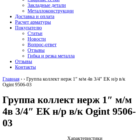
безникелевый
дюралевый
Поковка
Закладные детали
жаропрочный
(пруток)
Шестигранн
Металлоконструкции
Круг
Квадрат
горячекатан
Доставка и оплата
нержавеющий
дюралевый
конструкци
Расчет арматуры
никельсодержащий
Плита
Инструмент
Покупателю
Шестигранник
дюралевая
сталь
Статьи
нержавеющий
Труба
Оцинкованный
Новости
никельсодержащий
дюралевая
прокат
Вопрос-ответ
Шестигранник
Лента
Круг
Отзывы
нержавеющий
алюминиевая
оцинкованн
Гибка и резка металла
безникелевый
Лист
Лист
Отзывы
жаропрочный
алюминиевый
оцинкованн
Контакты
Швеллер
Лист
Полоса
нержавеющий
алюминиевый
оцинкованн
Главная
›
›
Группа коллект нерж 1″ м/м 4в 3/4″ ЕК н/р в/к
никельсодержащий
рифленый
Труба
Ogint 9506-03
Трубы
Общестроительный
оцинкованн
нержавеющие
профиль
Инженерные
Группа коллект нерж 1″ м/м
электросварные
алюминиевый
системы
AISI
Плита
Отводы
4в 3/4″ ЕК н/р в/к Ogint 9506-
прямоугольные
алюминиевая
стальные
Трубы
Профиль
Переходы
03
нержавеющие
алюминиевый
стальные
электросварные
(вентиляционный)
Трубы
AISI
Тавр
полипропил
квадратные
алюминиевый
PP-R
Характеристики