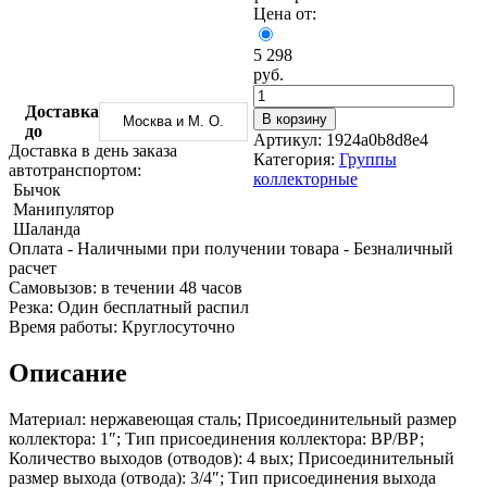
Трубы
Труба
Фланцы
Цена от:
нержавеющие
алюминиевая
стальные
электросварные
Уголок
Заглушки
5 298
AISI
алюминиевый
стальные
руб.
Трубы
Фольга
Тройники
нержавеющие
алюминиевая
стальные
Доставка
В корзину
Москва и М. О.
перфорированные
Чушка
Хомуты
до
Артикул:
1924a0b8d8e4
Трубы
алюминиевая
стальные
Доставка в день заказа
Категория:
Группы
нержавеющие
Швеллер
Крепеж
автотранспортом:
коллекторные
бесшовные
алюминиевый
шуруп-
Бычок
Шина
шпилька
Манипулятор
алюминиевая
Опоры
Шаланда
Шестигранник
стальные
Оплата
- Наличными при получении товара
- Безналичный
латунный
Компенсато
расчет
Квадрат
и
Cамовызов:
в течении 48 часов
латунный
вибровставк
Резка:
Один бесплатный распил
Круг
Задвижки
Время работы:
Круглосуточно
латунный
чугунные
(пруток)
Группы
Описание
Лента
коллекторн
латунная
Ванны и
Материал: нержавеющая сталь; Присоединительный размер
Лист
сопутствую
коллектора: 1″; Тип присоединения коллектора: ВР/ВР;
латунный
товары
Количество выходов (отводов): 4 вых; Присоединительный
Труба
Воздухоотв
размер выхода (отвода): 3/4″; Тип присоединения выхода
латунная
Фитинги