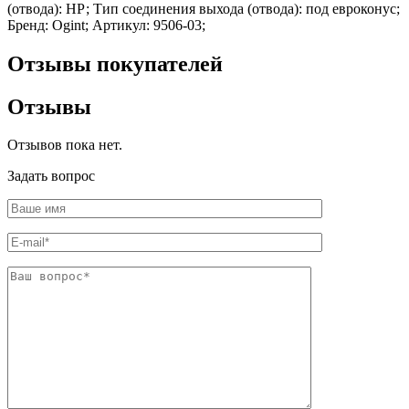
(отвода): НР; Тип соединения выхода (отвода): под евроконус;
Шина
Фитинги
Бренд: Ogint; Артикул: 9506-03;
медная
резьбовые
Круг
латунные
медный
Фитинги
Отзывы покупателей
(пруток)
резьбовые
Лента
стальные
Отзывы
медная
Фитинги
Лист
резьбовые
медный
чугунные
Отзывов пока нет.
Труба
Хомуты
медная
стальные
Задать вопрос
Круг
Труба ВГП
бронзовый
БУ металл
(пруток)
БУ трубы
Олово,
Хомуты
cвинец,
стальные
цинк,
нихром