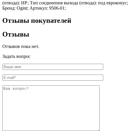
(отвода): НР; Тип соединения выхода (отвода): под евроконус;
Шина
Фитинги
Бренд: Ogint; Артикул: 9506-01;
медная
резьбовые
Круг
латунные
медный
Фитинги
Отзывы покупателей
(пруток)
резьбовые
Лента
стальные
Отзывы
медная
Фитинги
Лист
резьбовые
медный
чугунные
Отзывов пока нет.
Труба
Хомуты
медная
стальные
Задать вопрос
Круг
Труба ВГП
бронзовый
БУ металл
(пруток)
БУ трубы
Олово,
Хомуты
cвинец,
стальные
цинк,
нихром