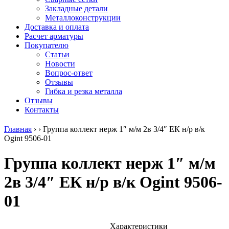
безникелевый
дюралевый
Поковка
Закладные детали
жаропрочный
(пруток)
Шестигранн
Металлоконструкции
Круг
Квадрат
горячекатан
Доставка и оплата
нержавеющий
дюралевый
конструкци
Расчет арматуры
никельсодержащий
Плита
Инструмент
Покупателю
Шестигранник
дюралевая
сталь
Статьи
нержавеющий
Труба
Оцинкованный
Новости
никельсодержащий
дюралевая
прокат
Вопрос-ответ
Шестигранник
Лента
Круг
Отзывы
нержавеющий
алюминиевая
оцинкованн
Гибка и резка металла
безникелевый
Лист
Лист
Отзывы
жаропрочный
алюминиевый
оцинкованн
Контакты
Швеллер
Лист
Полоса
нержавеющий
алюминиевый
оцинкованн
Главная
›
›
Группа коллект нерж 1″ м/м 2в 3/4″ ЕК н/р в/к
никельсодержащий
рифленый
Труба
Ogint 9506-01
Трубы
Общестроительный
оцинкованн
нержавеющие
профиль
Инженерные
Группа коллект нерж 1″ м/м
электросварные
алюминиевый
системы
AISI
Плита
Отводы
2в 3/4″ ЕК н/р в/к Ogint 9506-
прямоугольные
алюминиевая
стальные
Трубы
Профиль
Переходы
01
нержавеющие
алюминиевый
стальные
электросварные
(вентиляционный)
Трубы
AISI
Тавр
полипропил
квадратные
алюминиевый
PP-R
Характеристики