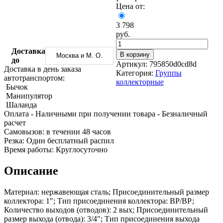
Трубы
Труба
Фланцы
Цена от:
нержавеющие
алюминиевая
стальные
электросварные
Уголок
Заглушки
3 798
AISI
алюминиевый
стальные
руб.
Трубы
Фольга
Тройники
нержавеющие
алюминиевая
стальные
Доставка
В корзину
Москва и М. О.
перфорированные
Чушка
Хомуты
до
Артикул:
795850d0cd8d
Трубы
алюминиевая
стальные
Доставка в день заказа
Категория:
Группы
нержавеющие
Швеллер
Крепеж
автотранспортом:
коллекторные
бесшовные
алюминиевый
шуруп-
Бычок
Шина
шпилька
Манипулятор
алюминиевая
Опоры
Шаланда
Шестигранник
стальные
Оплата
- Наличными при получении товара
- Безналичный
латунный
Компенсато
расчет
Квадрат
и
Cамовызов:
в течении 48 часов
латунный
вибровставк
Резка:
Один бесплатный распил
Круг
Задвижки
Время работы:
Круглосуточно
латунный
чугунные
(пруток)
Группы
Описание
Лента
коллекторн
латунная
Ванны и
Материал: нержавеющая сталь; Присоединительный размер
Лист
сопутствую
коллектора: 1″; Тип присоединения коллектора: ВР/ВР;
латунный
товары
Количество выходов (отводов): 2 вых; Присоединительный
Труба
Воздухоотв
размер выхода (отвода): 3/4″; Тип присоединения выхода
латунная
Фитинги