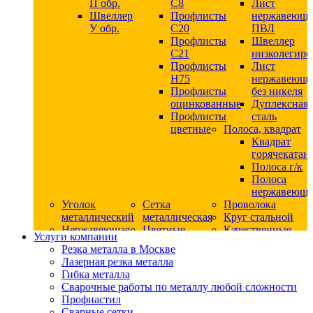
П обр.
С8
Лист
Швеллер
Профлисты
нержавеющ
У обр.
С20
ПВЛ
Профлисты
Швеллер
C21
низколегир
Профлисты
Лист
Н75
нержавеющ
Профлисты
без никеля
оцинкованные
Дуплексная
Профлисты
сталь
цветные
Полоса, квадрат
Квадрат
горячекатан
Полоса г/к
Полоса
нержавеюща
Уголок
Сетка
Проволока
металлический
металлическая
Круг стальной
Нержавеющая
Цветные
Качественные
Услуги компании
сталь
металлы
стали
Резка металла в Москве
Квадрат
Шестигранник
Конструкци
Лазерная резка металла
нержавеющий
дюралевый
сталь
Гибка металла
никельсодержащий
Лист
Круг
Сварочные работы по металлу любой сложности
Круг
дюралевый
горячекатан
Профнастил
нержавеющий
Круг
конструкци
Сварные сетки