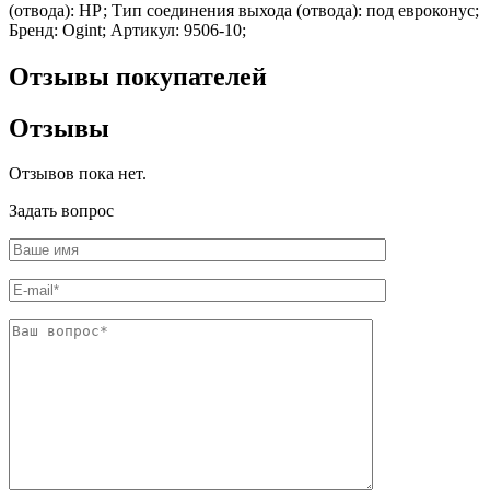
(отвода): НР; Тип соединения выхода (отвода): под евроконус;
Шина
Фитинги
Бренд: Ogint; Артикул: 9506-10;
медная
резьбовые
Круг
латунные
медный
Фитинги
Отзывы покупателей
(пруток)
резьбовые
Лента
стальные
Отзывы
медная
Фитинги
Лист
резьбовые
медный
чугунные
Отзывов пока нет.
Труба
Хомуты
медная
стальные
Задать вопрос
Круг
Труба ВГП
бронзовый
БУ металл
(пруток)
БУ трубы
Олово,
Хомуты
cвинец,
стальные
цинк,
нихром