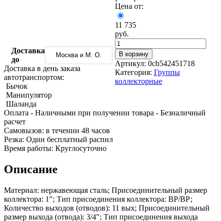
Трубы
Труба
Фланцы
Цена от:
нержавеющие
алюминиевая
стальные
электросварные
Уголок
Заглушки
11 735
AISI
алюминиевый
стальные
руб.
Трубы
Фольга
Тройники
нержавеющие
алюминиевая
стальные
Доставка
В корзину
Москва и М. О.
перфорированные
Чушка
Хомуты
до
Артикул:
0cb542451718
Трубы
алюминиевая
стальные
Доставка в день заказа
Категория:
Группы
нержавеющие
Швеллер
Крепеж
автотранспортом:
коллекторные
бесшовные
алюминиевый
шуруп-
Бычок
Шина
шпилька
Манипулятор
алюминиевая
Опоры
Шаланда
Шестигранник
стальные
Оплата
- Наличными при получении товара
- Безналичный
латунный
Компенсато
расчет
Квадрат
и
Cамовызов:
в течении 48 часов
латунный
вибровставк
Резка:
Один бесплатный распил
Круг
Задвижки
Время работы:
Круглосуточно
латунный
чугунные
(пруток)
Группы
Описание
Лента
коллекторн
латунная
Ванны и
Материал: нержавеющая сталь; Присоединительный размер
Лист
сопутствую
коллектора: 1″; Тип присоединения коллектора: ВР/ВР;
латунный
товары
Количество выходов (отводов): 11 вых; Присоединительный
Труба
Воздухоотв
размер выхода (отвода): 3/4″; Тип присоединения выхода
латунная
Фитинги