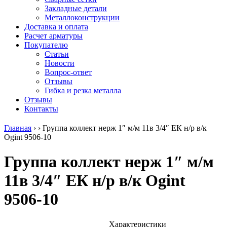
безникелевый
дюралевый
Поковка
Закладные детали
жаропрочный
(пруток)
Шестигранн
Металлоконструкции
Круг
Квадрат
горячекатан
Доставка и оплата
нержавеющий
дюралевый
конструкци
Расчет арматуры
никельсодержащий
Плита
Инструмент
Покупателю
Шестигранник
дюралевая
сталь
Статьи
нержавеющий
Труба
Оцинкованный
Новости
никельсодержащий
дюралевая
прокат
Вопрос-ответ
Шестигранник
Лента
Круг
Отзывы
нержавеющий
алюминиевая
оцинкованн
Гибка и резка металла
безникелевый
Лист
Лист
Отзывы
жаропрочный
алюминиевый
оцинкованн
Контакты
Швеллер
Лист
Полоса
нержавеющий
алюминиевый
оцинкованн
Главная
›
›
Группа коллект нерж 1″ м/м 11в 3/4″ ЕК н/р в/к
никельсодержащий
рифленый
Труба
Ogint 9506-10
Трубы
Общестроительный
оцинкованн
нержавеющие
профиль
Инженерные
Группа коллект нерж 1″ м/м
электросварные
алюминиевый
системы
AISI
Плита
Отводы
11в 3/4″ ЕК н/р в/к Ogint
прямоугольные
алюминиевая
стальные
Трубы
Профиль
Переходы
9506-10
нержавеющие
алюминиевый
стальные
электросварные
(вентиляционный)
Трубы
AISI
Тавр
полипропил
квадратные
алюминиевый
PP-R
Характеристики