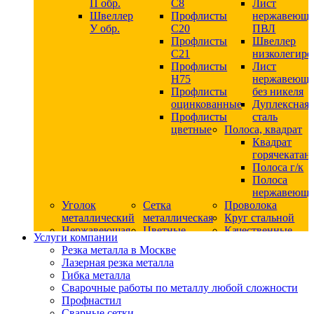
П обр.
С8
Лист
Швеллер
Профлисты
нержавеющ
У обр.
С20
ПВЛ
Профлисты
Швеллер
C21
низколегир
Профлисты
Лист
Н75
нержавеющ
Профлисты
без никеля
оцинкованные
Дуплексная
Профлисты
сталь
цветные
Полоса, квадрат
Квадрат
горячекатан
Полоса г/к
Полоса
нержавеюща
Уголок
Сетка
Проволока
металлический
металлическая
Круг стальной
Нержавеющая
Цветные
Качественные
Услуги компании
сталь
металлы
стали
Резка металла в Москве
Квадрат
Шестигранник
Конструкци
Лазерная резка металла
нержавеющий
дюралевый
сталь
Гибка металла
никельсодержащий
Лист
Круг
Сварочные работы по металлу любой сложности
Круг
дюралевый
горячекатан
Профнастил
нержавеющий
Круг
конструкци
Сварные сетки