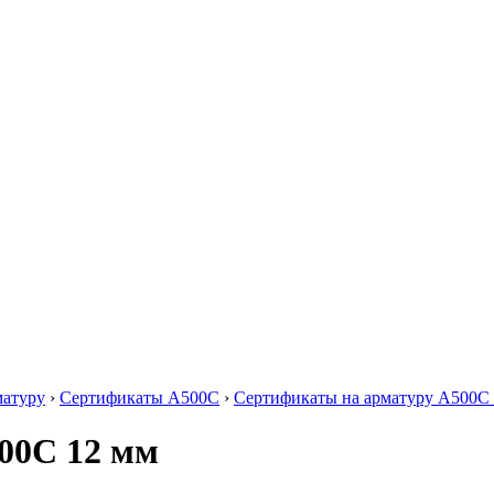
Круг нержавеющий никельсодержащий
Шестигранник нержавеющий
никельсодержащий
Шестигранник нержавеющий
безникелевый жаропрочный
Швеллер нержавеющий
никельсодержащий
Трубы нержавеющие электросварные
AISI прямоугольные
Трубы нержавеющие электросварные
AISI квадратные
Трубы нержавеющие электросварные
AISI
Трубы нержавеющие перфорированные
Трубы нержавеющие бесшовные
матуру
›
Сертификаты А500С
›
Сертификаты на арматуру А500С
00С 12 мм