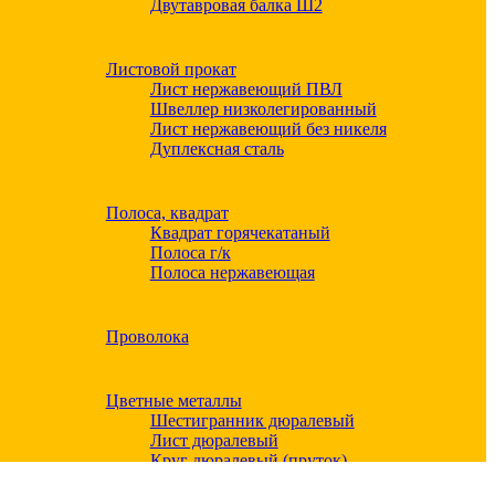
Двутавровая балка Ш2
Листовой прокат
Лист нержавеющий ПВЛ
Швеллер низколегированный
Лист нержавеющий без никеля
Дуплексная сталь
Полоса, квадрат
Квадрат горячекатаный
Полоса г/к
Полоса нержавеющая
Проволока
Цветные металлы
Шестигранник дюралевый
Лист дюралевый
Круг дюралевый (пруток)
Квадрат дюралевый