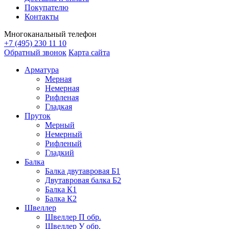
Покупателю
Контакты
Многоканальный телефон
+7 (495) 230 11 10
Обратный звонок
Карта сайта
Арматура
Мерная
Немерная
Рифленая
Гладкая
Пруток
Мерный
Немерный
Рифленый
Гладкий
Балка
Балка двутавровая Б1
Двутавровая балка Б2
Балка К1
Балка К2
Швеллер
Швеллер П обр.
Швеллер У обр.