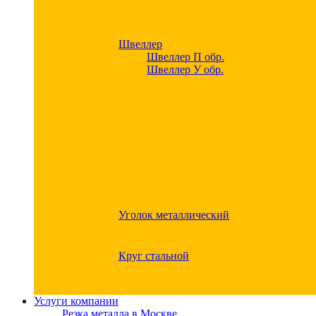
Швеллер
Швеллер П обр.
Швеллер У обр.
Уголок металлический
Круг стальной
Услуги компании
Резка металла в Москве