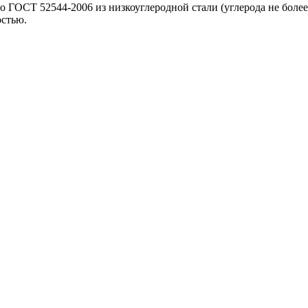
 ГОСТ 52544-2006 из низкоуглеродной стали (углерода не более 
остью.
Оцинкованный прокат
Круг оцинкованный
нный
Лист оцинкованный
Полоса оцинкованная
Труба оцинкованная
Хомуты стальные