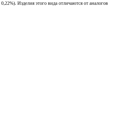
Лента медная
0,22%). Изделия этого вида отличаются от аналогов
Лист медный
Труба медная
Круг бронзовый (пруток)
Олово, cвинец, цинк, нихром
Инженерные системы
Отводы стальные
Переходы стальные
Трубы полипропиленовые PP-R
Фланцы стальные
Заглушки стальные
Тройники стальные
Хомуты стальные
Крепеж шуруп-шпилька
Опоры стальные
Компенсаторы и вибровставки
Задвижки чугунные
Группы коллекторные
Ванны и сопутствующие товары
Воздухоотводчики
Труба ВГП