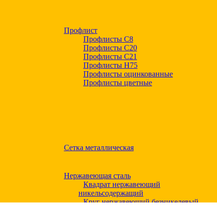
Профлист
Профлисты С8
Профлисты С20
Профлисты C21
Профлисты Н75
Профлисты оцинкованные
Профлисты цветные
Сетка металлическая
Нержавеющая сталь
Квадрат нержавеющий
никельсодержащий
Круг нержавеющий безникелевый
жаропрочный