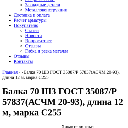
безникелевый
дюралевый
Поковка
Закладные детали
жаропрочный
(пруток)
Шестигранн
Металлоконструкции
Круг
Квадрат
горячекатан
Доставка и оплата
нержавеющий
дюралевый
конструкци
Расчет арматуры
никельсодержащий
Плита
Инструмент
Покупателю
Шестигранник
дюралевая
сталь
Статьи
нержавеющий
Труба
Оцинкованный
Новости
никельсодержащий
дюралевая
прокат
Вопрос-ответ
Шестигранник
Лента
Круг
Отзывы
нержавеющий
алюминиевая
оцинкованн
Гибка и резка металла
безникелевый
Лист
Лист
Отзывы
жаропрочный
алюминиевый
оцинкованн
Контакты
Швеллер
Лист
Полоса
нержавеющий
алюминиевый
оцинкованн
Главная
›
›
Балка 70 Ш3 ГОСТ 35087/Р 57837(АСЧМ 20-93),
никельсодержащий
рифленый
Труба
длина 12 м, марка С255
Трубы
Общестроительный
оцинкованн
нержавеющие
профиль
Инженерные
Балка 70 Ш3 ГОСТ 35087/Р
электросварные
алюминиевый
системы
AISI
Плита
Отводы
57837(АСЧМ 20-93), длина 12
прямоугольные
алюминиевая
стальные
Трубы
Профиль
Переходы
м, марка С255
нержавеющие
алюминиевый
стальные
электросварные
(вентиляционный)
Трубы
AISI
Тавр
полипропил
квадратные
алюминиевый
PP-R
Характеристики