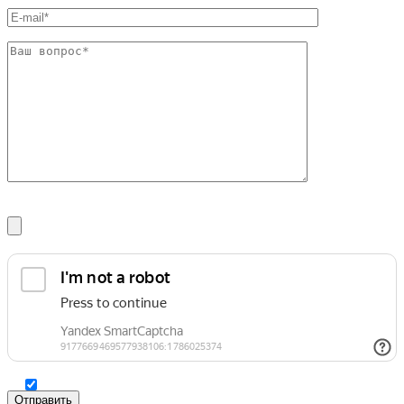
Шина
Фитинги
медная
резьбовые
Круг
латунные
медный
Фитинги
(пруток)
резьбовые
Лента
стальные
медная
Фитинги
Лист
резьбовые
медный
чугунные
Труба
Хомуты
медная
стальные
Круг
Труба ВГП
бронзовый
БУ металл
(пруток)
БУ трубы
Олово,
Хомуты
cвинец,
стальные
цинк,
нихром