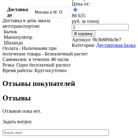
Трубы
Труба
Фланцы
Цена от:
нержавеющие
алюминиевая
стальные
Доставка
Москва и М. О.
электросварные
Уголок
Заглушки
до
88 635
AISI
алюминиевый
стальные
Доставка в день заказа
руб. за тонну
Трубы
Фольга
Тройники
автотранспортом:
нержавеющие
алюминиевая
стальные
Бычок
В корзину
перфорированные
Чушка
Хомуты
Манипулятор
Артикул:
9b3b889dc8e7
Трубы
алюминиевая
стальные
Шаланда
Категория:
Двутавровая балка
нержавеющие
Швеллер
Крепеж
Оплата
- Наличными при
бесшовные
алюминиевый
шуруп-
получении товара
- Безналичный расчет
Шина
шпилька
Cамовызов:
в течении 48 часов
алюминиевая
Опоры
Резка:
Один бесплатный распил
Шестигранник
стальные
Время работы:
Круглосуточно
латунный
Компенсато
Квадрат
и
Отзывы покупателей
латунный
вибровставк
Круг
Задвижки
Отзывы
латунный
чугунные
(пруток)
Группы
Лента
коллекторн
Отзывов пока нет.
латунная
Ванны и
Лист
сопутствую
Задать вопрос
латунный
товары
Труба
Воздухоотв
латунная
Фитинги