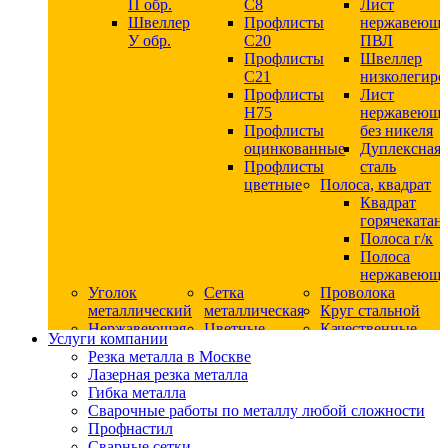
П обр.
С8
Лист
Швеллер
Профлисты
нержавеющ
У обр.
С20
ПВЛ
Профлисты
Швеллер
C21
низколегир
Профлисты
Лист
Н75
нержавеющ
Профлисты
без никеля
оцинкованные
Дуплексная
Профлисты
сталь
цветные
Полоса, квадрат
Квадрат
горячекатан
Полоса г/к
Полоса
нержавеюща
Уголок
Сетка
Проволока
металлический
металлическая
Круг стальной
Нержавеющая
Цветные
Качественные
Услуги компании
сталь
металлы
стали
Резка металла в Москве
Квадрат
Шестигранник
Конструкци
Лазерная резка металла
нержавеющий
дюралевый
сталь
Гибка металла
никельсодержащий
Лист
Круг
Сварочные работы по металлу любой сложности
Круг
дюралевый
горячекатан
Профнастил
нержавеющий
Круг
конструкци
Сварные сетки