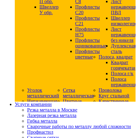
П обр.
С8
Лист
Швеллер
Профлисты
нержавеющ
У обр.
С20
ПВЛ
Профлисты
Швеллер
C21
низколегир
Профлисты
Лист
Н75
нержавеющ
Профлисты
без никеля
оцинкованные
Дуплексная
Профлисты
сталь
цветные
Полоса, квадрат
Квадрат
горячекатан
Полоса г/к
Полоса
нержавеюща
Уголок
Сетка
Проволока
металлический
металлическая
Круг стальной
Нержавеющая
Цветные
Качественные
Услуги компании
сталь
металлы
стали
Резка металла в Москве
Квадрат
Шестигранник
Конструкци
Лазерная резка металла
нержавеющий
дюралевый
сталь
Гибка металла
никельсодержащий
Лист
Круг
Сварочные работы по металлу любой сложности
Круг
дюралевый
горячекатан
Профнастил
нержавеющий
Круг
конструкци
Сварные сетки