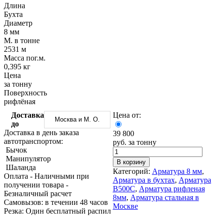
Трубы
Труба
Фланцы
Длина
нержавеющие
алюминиевая
стальные
Бухта
электросварные
Уголок
Заглушки
Диаметр
AISI
алюминиевый
стальные
8 мм
Трубы
Фольга
Тройники
М. в тонне
нержавеющие
алюминиевая
стальные
2531 м
перфорированные
Чушка
Хомуты
Масса пог.м.
Трубы
алюминиевая
стальные
0,395 кг
нержавеющие
Швеллер
Крепеж
Цена
бесшовные
алюминиевый
шуруп-
за тонну
Шина
шпилька
Поверхность
алюминиевая
Опоры
рифлёная
Шестигранник
стальные
Доставка
Цена от:
латунный
Компенсато
Москва и М. О.
до
Квадрат
и
Доставка в день заказа
39 800
латунный
вибровставк
автотранспортом:
руб. за тонну
Круг
Задвижки
Бычок
латунный
чугунные
Манипулятор
(пруток)
Группы
В корзину
Шаланда
Лента
коллекторн
Категорий:
Арматура 8 мм
,
Оплата
- Наличными при
латунная
Ванны и
Арматура в бухтах
,
Арматура
получении товара
-
Лист
сопутствую
В500С
,
Арматура рифленая
Безналичный расчет
латунный
товары
8мм
,
Арматура стальная в
Cамовызов:
в течении 48 часов
Труба
Воздухоотв
Москве
Резка:
Один бесплатный распил
латунная
Фитинги