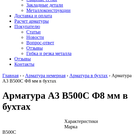
безникелевый
дюралевый
Поковка
Закладные детали
жаропрочный
(пруток)
Шестигранн
Металлоконструкции
Круг
Квадрат
горячекатан
Доставка и оплата
нержавеющий
дюралевый
конструкци
Расчет арматуры
никельсодержащий
Плита
Инструмент
Покупателю
Шестигранник
дюралевая
сталь
Статьи
нержавеющий
Труба
Оцинкованный
Новости
никельсодержащий
дюралевая
прокат
Вопрос-ответ
Шестигранник
Лента
Круг
Отзывы
нержавеющий
алюминиевая
оцинкованн
Гибка и резка металла
безникелевый
Лист
Лист
Отзывы
жаропрочный
алюминиевый
оцинкованн
Контакты
Швеллер
Лист
Полоса
нержавеющий
алюминиевый
оцинкованн
Главная
›
›
Арматура немерная
›
Арматура в бухтах
›
Арматура
никельсодержащий
рифленый
Труба
А3 В500С Ф8 мм в бухтах
Трубы
Общестроительный
оцинкованн
нержавеющие
профиль
Инженерные
Арматура А3 В500С Ф8 мм в
электросварные
алюминиевый
системы
AISI
Плита
Отводы
бухтах
прямоугольные
алюминиевая
стальные
Трубы
Профиль
Переходы
нержавеющие
алюминиевый
стальные
электросварные
(вентиляционный)
Трубы
Характеристики
AISI
Тавр
полипропил
Марка
квадратные
алюминиевый
PP-R
В500С