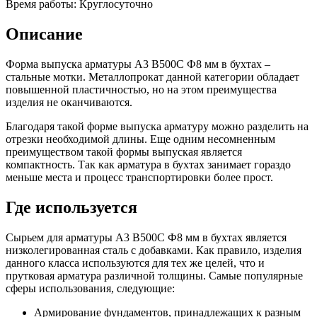
Время работы:
Круглосуточно
Шина
Фитинги
медная
резьбовые
Описание
Круг
латунные
медный
Фитинги
(пруток)
резьбовые
Форма выпуска арматуры А3 В500С Ф8 мм в бухтах –
Лента
стальные
стальные мотки. Металлопрокат данной категории обладает
медная
Фитинги
повышенной пластичностью, но на этом преимущества
Лист
резьбовые
изделия не оканчиваются.
медный
чугунные
Труба
Хомуты
Благодаря такой форме выпуска арматуру можно разделить на
медная
стальные
отрезки необходимой длины. Еще одним несомненным
Круг
Труба ВГП
преимуществом такой формы выпуская является
бронзовый
БУ металл
компактность. Так как арматура в бухтах занимает гораздо
(пруток)
БУ трубы
меньше места и процесс транспортировки более прост.
Олово,
Хомуты
cвинец,
стальные
Где используется
цинк,
нихром
Сырьем для арматуры А3 В500С Ф8 мм в бухтах является
низколегированная сталь с добавками. Как правило, изделия
данного класса используются для тех же целей, что и
прутковая арматура различной толщины. Самые популярные
сферы использования, следующие:
Армирование фундаментов, принадлежащих к разным