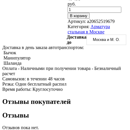
Трубы
Труба
Фланцы
руб.
нержавеющие
алюминиевая
стальные
электросварные
Уголок
Заглушки
В корзину
AISI
алюминиевый
стальные
Артикул:
a20652519679
Трубы
Фольга
Тройники
Категория:
Арматура
нержавеющие
алюминиевая
стальные
стальная в Москве
перфорированные
Чушка
Хомуты
Доставка
Трубы
алюминиевая
стальные
Москва и М. О.
до
нержавеющие
Швеллер
Крепеж
Доставка в день заказа автотранспортом:
бесшовные
алюминиевый
шуруп-
Бычок
Шина
шпилька
Манипулятор
алюминиевая
Опоры
Шаланда
Шестигранник
стальные
Оплата
- Наличными при получении товара
- Безналичный
латунный
Компенсато
расчет
Квадрат
и
Cамовызов:
в течении 48 часов
латунный
вибровставк
Резка:
Один бесплатный распил
Круг
Задвижки
Время работы:
Круглосуточно
латунный
чугунные
(пруток)
Группы
Отзывы покупателей
Лента
коллекторн
латунная
Ванны и
Лист
сопутствую
Отзывы
латунный
товары
Труба
Воздухоотв
Отзывов пока нет.
латунная
Фитинги