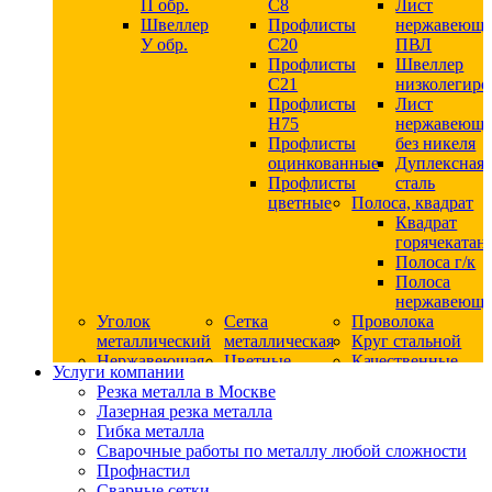
П обр.
С8
Лист
Швеллер
Профлисты
нержавеющ
У обр.
С20
ПВЛ
Профлисты
Швеллер
C21
низколегир
Профлисты
Лист
Н75
нержавеющ
Профлисты
без никеля
оцинкованные
Дуплексная
Профлисты
сталь
цветные
Полоса, квадрат
Квадрат
горячекатан
Полоса г/к
Полоса
нержавеюща
Уголок
Сетка
Проволока
металлический
металлическая
Круг стальной
Нержавеющая
Цветные
Качественные
Услуги компании
сталь
металлы
стали
Резка металла в Москве
Квадрат
Шестигранник
Конструкци
Лазерная резка металла
нержавеющий
дюралевый
сталь
Гибка металла
никельсодержащий
Лист
Круг
Сварочные работы по металлу любой сложности
Круг
дюралевый
горячекатан
Профнастил
нержавеющий
Круг
конструкци
Сварные сетки