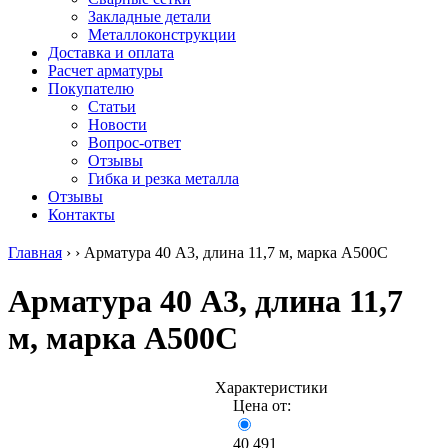
безникелевый
дюралевый
Поковка
Закладные детали
жаропрочный
(пруток)
Шестигранн
Металлоконструкции
Круг
Квадрат
горячекатан
Доставка и оплата
нержавеющий
дюралевый
конструкци
Расчет арматуры
никельсодержащий
Плита
Инструмент
Покупателю
Шестигранник
дюралевая
сталь
Статьи
нержавеющий
Труба
Оцинкованный
Новости
никельсодержащий
дюралевая
прокат
Вопрос-ответ
Шестигранник
Лента
Круг
Отзывы
нержавеющий
алюминиевая
оцинкованн
Гибка и резка металла
безникелевый
Лист
Лист
Отзывы
жаропрочный
алюминиевый
оцинкованн
Контакты
Швеллер
Лист
Полоса
нержавеющий
алюминиевый
оцинкованн
Главная
›
›
Арматура 40 А3, длина 11,7 м, марка А500С
никельсодержащий
рифленый
Труба
Трубы
Общестроительный
оцинкованн
Арматура 40 А3, длина 11,7
нержавеющие
профиль
Инженерные
электросварные
алюминиевый
системы
м, марка А500С
AISI
Плита
Отводы
прямоугольные
алюминиевая
стальные
Трубы
Профиль
Переходы
нержавеющие
алюминиевый
стальные
Характеристики
электросварные
(вентиляционный)
Трубы
Цена от:
AISI
Тавр
полипропил
квадратные
алюминиевый
PP-R
40 491