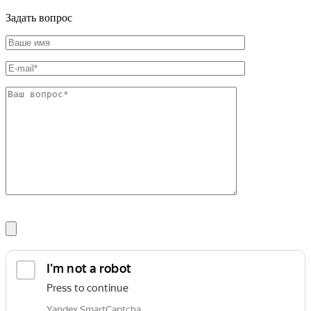
Шина
Фитинги
Задать вопрос
медная
резьбовые
Круг
латунные
медный
Фитинги
(пруток)
резьбовые
Лента
стальные
медная
Фитинги
Лист
резьбовые
медный
чугунные
Труба
Хомуты
медная
стальные
Круг
Труба ВГП
бронзовый
БУ металл
(пруток)
БУ трубы
Олово,
Хомуты
cвинец,
стальные
цинк,
нихром