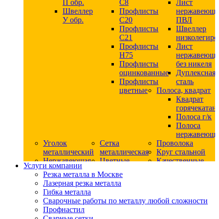
П обр.
С8
Лист
Швеллер
Профлисты
нержавеющ
У обр.
С20
ПВЛ
Профлисты
Швеллер
C21
низколегир
Профлисты
Лист
Н75
нержавеющ
Профлисты
без никеля
оцинкованные
Дуплексная
Профлисты
сталь
цветные
Полоса, квадрат
Квадрат
горячекатан
Полоса г/к
Полоса
нержавеюща
Уголок
Сетка
Проволока
металлический
металлическая
Круг стальной
Нержавеющая
Цветные
Качественные
Услуги компании
сталь
металлы
стали
Резка металла в Москве
Квадрат
Шестигранник
Конструкци
Лазерная резка металла
нержавеющий
дюралевый
сталь
Гибка металла
никельсодержащий
Лист
Круг
Сварочные работы по металлу любой сложности
Круг
дюралевый
горячекатан
Профнастил
нержавеющий
Круг
конструкци
Сварные сетки