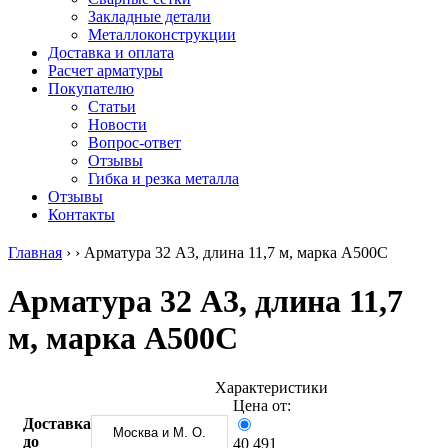
безникелевый
дюралевый
Поковка
Закладные детали
жаропрочный
(пруток)
Шестигранн
Металлоконструкции
Круг
Квадрат
горячекатан
Доставка и оплата
нержавеющий
дюралевый
конструкци
Расчет арматуры
никельсодержащий
Плита
Инструмент
Покупателю
Шестигранник
дюралевая
сталь
Статьи
нержавеющий
Труба
Оцинкованный
Новости
никельсодержащий
дюралевая
прокат
Вопрос-ответ
Шестигранник
Лента
Круг
Отзывы
нержавеющий
алюминиевая
оцинкованн
Гибка и резка металла
безникелевый
Лист
Лист
Отзывы
жаропрочный
алюминиевый
оцинкованн
Контакты
Швеллер
Лист
Полоса
нержавеющий
алюминиевый
оцинкованн
Главная
›
›
Арматура 32 А3, длина 11,7 м, марка А500С
никельсодержащий
рифленый
Труба
Трубы
Общестроительный
оцинкованн
Арматура 32 А3, длина 11,7
нержавеющие
профиль
Инженерные
электросварные
алюминиевый
системы
м, марка А500С
AISI
Плита
Отводы
прямоугольные
алюминиевая
стальные
Трубы
Профиль
Переходы
нержавеющие
алюминиевый
стальные
Характеристики
электросварные
(вентиляционный)
Трубы
Цена от:
AISI
Тавр
полипропил
Доставка
Москва и М. О.
квадратные
алюминиевый
PP-R
до
40 491