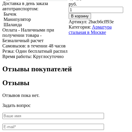
Трубы
Труба
Фланцы
Доставка в день заказа
руб.
нержавеющие
алюминиевая
стальные
автотранспортом:
электросварные
Уголок
Заглушки
Бычок
В корзину
AISI
алюминиевый
стальные
Манипулятор
Артикул:
2bacb6cff93e
Трубы
Фольга
Тройники
Шаланда
Категория:
Арматура
нержавеющие
алюминиевая
стальные
Оплата
- Наличными при
стальная в Москве
перфорированные
Чушка
Хомуты
получении товара
-
Трубы
алюминиевая
стальные
Безналичный расчет
нержавеющие
Швеллер
Крепеж
Cамовызов:
в течении 48 часов
бесшовные
алюминиевый
шуруп-
Резка:
Один бесплатный распил
Шина
шпилька
Время работы:
Круглосуточно
алюминиевая
Опоры
Шестигранник
стальные
Отзывы покупателей
латунный
Компенсато
Квадрат
и
Отзывы
латунный
вибровставк
Круг
Задвижки
латунный
чугунные
Отзывов пока нет.
(пруток)
Группы
Лента
коллекторн
Задать вопрос
латунная
Ванны и
Лист
сопутствую
латунный
товары
Труба
Воздухоотв
латунная
Фитинги