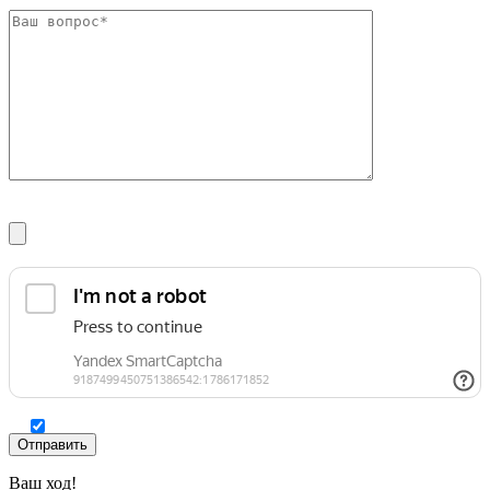
Шина
Фитинги
медная
резьбовые
Круг
латунные
медный
Фитинги
(пруток)
резьбовые
Лента
стальные
медная
Фитинги
Лист
резьбовые
медный
чугунные
Труба
Хомуты
медная
стальные
Круг
Труба ВГП
бронзовый
БУ металл
(пруток)
БУ трубы
Олово,
Хомуты
cвинец,
стальные
цинк,
нихром
Ваш ход!