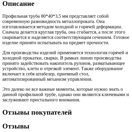
Описание
Шина
Фитинги
медная
резьбовые
Круг
латунные
Профильная труба 80*40*3,5 мм представляет собой
медный
Фитинги
современную разновидность металлопроката. Она
(пруток)
резьбовые
изготавливается методом холодной и горячей деформации.
Лента
стальные
Сначала делается круглая труба, она сгибается, а после этого
медная
Фитинги
сваривается и наделяется соответствующим сечением. Готовое
Лист
резьбовые
изделие принято испытывать на предмет прочности.
медный
чугунные
Труба
Хомуты
Для производства изделий применяется технология горячей и
медная
стальные
холодной прокатки, сварки. В рамках линии производства
Круг
Труба ВГП
принято задействовать накопитель рулонов, разматывающее
бронзовый
БУ металл
устройство, клети и отрезкой элемент. Также оборудование
(пруток)
БУ трубы
включает в себя штабелер, приемный стол,
Олово,
Хомуты
автоматизированный механизм управления.
cвинец,
стальные
цинк,
Это далеко не все важные моменты, которые нужно знать о
нихром
данной профильной трубе, однако они являются ключевыми и
заслуживают пристального внимания.
Отзывы покупателей
Отзывы