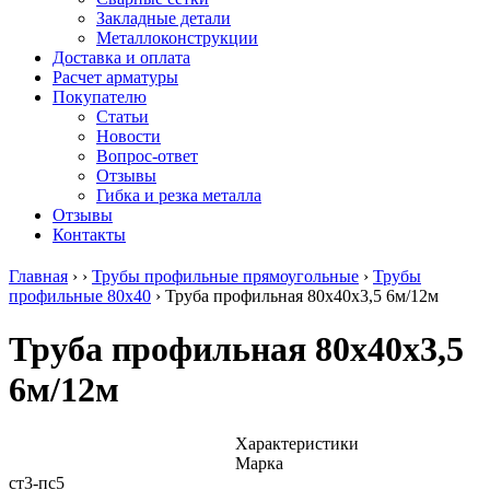
безникелевый
дюралевый
Поковка
Закладные детали
жаропрочный
(пруток)
Шестигранн
Металлоконструкции
Круг
Квадрат
горячекатан
Доставка и оплата
нержавеющий
дюралевый
конструкци
Расчет арматуры
никельсодержащий
Плита
Инструмент
Покупателю
Шестигранник
дюралевая
сталь
Статьи
нержавеющий
Труба
Оцинкованный
Новости
никельсодержащий
дюралевая
прокат
Вопрос-ответ
Шестигранник
Лента
Круг
Отзывы
нержавеющий
алюминиевая
оцинкованн
Гибка и резка металла
безникелевый
Лист
Лист
Отзывы
жаропрочный
алюминиевый
оцинкованн
Контакты
Швеллер
Лист
Полоса
нержавеющий
алюминиевый
оцинкованн
Главная
›
›
Трубы профильные прямоугольные
›
Трубы
никельсодержащий
рифленый
Труба
профильные 80х40
›
Труба профильная 80х40х3,5 6м/12м
Трубы
Общестроительный
оцинкованн
нержавеющие
профиль
Инженерные
Труба профильная 80х40х3,5
электросварные
алюминиевый
системы
AISI
Плита
Отводы
6м/12м
прямоугольные
алюминиевая
стальные
Трубы
Профиль
Переходы
нержавеющие
алюминиевый
стальные
электросварные
(вентиляционный)
Трубы
Характеристики
AISI
Тавр
полипропил
Марка
квадратные
алюминиевый
PP-R
ст3-пс5