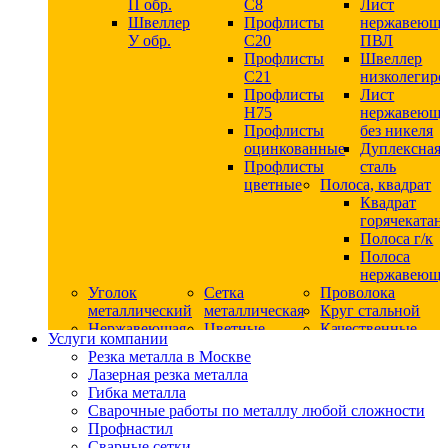
П обр.
С8
Лист
Швеллер
Профлисты
нержавеющ
У обр.
С20
ПВЛ
Профлисты
Швеллер
C21
низколегир
Профлисты
Лист
Н75
нержавеющ
Профлисты
без никеля
оцинкованные
Дуплексная
Профлисты
сталь
цветные
Полоса, квадрат
Квадрат
горячекатан
Полоса г/к
Полоса
нержавеюща
Уголок
Сетка
Проволока
металлический
металлическая
Круг стальной
Нержавеющая
Цветные
Качественные
Услуги компании
сталь
металлы
стали
Резка металла в Москве
Квадрат
Шестигранник
Конструкци
Лазерная резка металла
нержавеющий
дюралевый
сталь
Гибка металла
никельсодержащий
Лист
Круг
Сварочные работы по металлу любой сложности
Круг
дюралевый
горячекатан
Профнастил
нержавеющий
Круг
конструкци
Сварные сетки