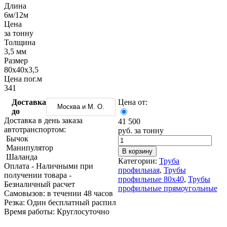
Трубы
Труба
Фланцы
Длина
нержавеющие
алюминиевая
стальные
6м/12м
электросварные
Уголок
Заглушки
Цена
AISI
алюминиевый
стальные
за тонну
Трубы
Фольга
Тройники
Толщина
нержавеющие
алюминиевая
стальные
3,5 мм
перфорированные
Чушка
Хомуты
Размер
Трубы
алюминиевая
стальные
80х40х3,5
нержавеющие
Швеллер
Крепеж
Цена пог.м
бесшовные
алюминиевый
шуруп-
341
Шина
шпилька
Доставка
Цена от:
алюминиевая
Опоры
Москва и М. О.
до
Шестигранник
стальные
Доставка в день заказа
41 500
латунный
Компенсато
автотранспортом:
руб. за тонну
Квадрат
и
Бычок
латунный
вибровставк
Манипулятор
Круг
Задвижки
В корзину
Шаланда
латунный
чугунные
Категории:
Труба
Оплата
- Наличными при
(пруток)
Группы
профильная
,
Трубы
получении товара
-
Лента
коллекторн
профильные 80х40
,
Трубы
Безналичный расчет
латунная
Ванны и
профильные прямоугольные
Cамовызов:
в течении 48 часов
Лист
сопутствую
Резка:
Один бесплатный распил
латунный
товары
Время работы:
Круглосуточно
Труба
Воздухоотв
латунная
Фитинги