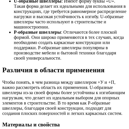
U-образные швеллеры
: Имеют форму буквы «U».
Шина
Фитинги
Такая форма делает их идеальными для использования в
медная
резьбовые
конструкциях, где требуется равномерное распределение
Круг
латунные
нагрузки и высокая устойчивость к изгибу. U-образные
медный
Фитинги
швеллеры часто используют в строительстве и
(пруток)
резьбовые
машиностроении.
Лента
стальные
P-образные швеллеры
: Отличаются более плоской
медная
Фитинги
формой. Они широко применяются в тех случаях, когда
Лист
резьбовые
необходимо создать каркасные конструкции или
медный
чугунные
поддержки. P-образные швеллеры популярны в
Труба
Хомуты
производстве мебели и бытовой техники благодаря
медная
стальные
своей универсальности.
Круг
Труба ВГП
бронзовый
БУ металл
Различия в области применения
(пруток)
БУ трубы
Олово,
Хомуты
cвинец,
стальные
Чтобы понять, в чем разница между швеллером +У и +П,
цинк,
важно рассмотреть область их применения. U-образные
нихром
швеллеры из-за своей формы более устойчивы к изгибающим
нагрузкам, что делает их идеальным выбором для опорных
элементов в строительстве. В то время как P-образные
швеллеры, благодаря своей конструкции, подходят для
создания плоских поверхностей и легких каркасных систем.
Материалы и свойства