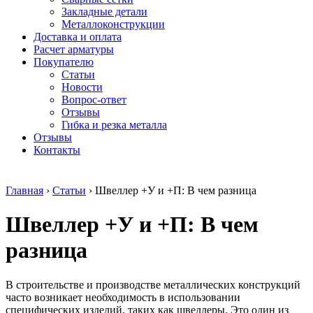
безникелевый
дюралевый
Поковка
Закладные детали
жаропрочный
(пруток)
Шестигранн
Металлоконструкции
Круг
Квадрат
горячекатан
Доставка и оплата
нержавеющий
дюралевый
конструкци
Расчет арматуры
никельсодержащий
Плита
Инструмент
Покупателю
Шестигранник
дюралевая
сталь
Статьи
нержавеющий
Труба
Оцинкованный
Новости
никельсодержащий
дюралевая
прокат
Вопрос-ответ
Шестигранник
Лента
Круг
Отзывы
нержавеющий
алюминиевая
оцинкованн
Гибка и резка металла
безникелевый
Лист
Лист
Отзывы
жаропрочный
алюминиевый
оцинкованн
Контакты
Швеллер
Лист
Полоса
нержавеющий
алюминиевый
оцинкованн
никельсодержащий
рифленый
Труба
Главная
›
Статьи
›
Швеллер +У и +П: В чем разница
Трубы
Общестроительный
оцинкованн
нержавеющие
профиль
Инженерные
Швеллер +У и +П: В чем
электросварные
алюминиевый
системы
AISI
Плита
Отводы
прямоугольные
алюминиевая
стальные
разница
Трубы
Профиль
Переходы
нержавеющие
алюминиевый
стальные
электросварные
(вентиляционный)
Трубы
В строительстве и производстве металлических конструкций
AISI
Тавр
полипропил
часто возникает необходимость в использовании
квадратные
алюминиевый
PP-R
специфических изделий, таких как швеллеры. Это один из