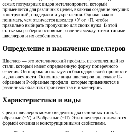
Трубы
Труба
Фланцы
самых популярных видов металлопроката, который
нержавеющие
алюминиевая
стальные
применяется для различных целей, включая создание несущих
электросварные
Уголок
Заглушки
конструкций, поддержки и укрепления. Однако важно
AISI
алюминиевый
стальные
понимать, чем отличается швеллер +У от +П, чтобы
Трубы
Фольга
Тройники
правильно выбирать продукцию для своих нужд. В этой
нержавеющие
алюминиевая
стальные
статье мы разберем основные различия между этими типами
перфорированные
Чушка
Хомуты
швеллеров и их особенности.
Трубы
алюминиевая
стальные
нержавеющие
Швеллер
Крепеж
Определение и назначение швеллеров
бесшовные
алюминиевый
шуруп-
Шина
шпилька
Швеллер — это металлический профиль, изготовленный из
алюминиевая
Опоры
стали, который имеет определенную форму поперечного
Шестигранник
стальные
сечения. Он широко используется благодаря своей прочности
латунный
Компенсато
и долговечности. Основные виды швеллеров включают U-
Квадрат
и
образные и P-образные профили, которые применяются в
латунный
вибровставк
различных областях строительства и инженерии.
Круг
Задвижки
латунный
чугунные
(пруток)
Группы
Характеристики и виды
Лента
коллекторн
латунная
Ванны и
Среди швеллеров можно выделить два основных типа: U-
Лист
сопутствую
образные (+У) и P-образные (+П). Эти швеллеры отличаются
латунный
товары
формой сечения и конструкционными свойствами.
Труба
Воздухоотв
латунная
Фитинги