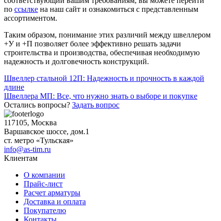
соответствующий вашим требованиям, вы можете перейти
по
ссылке
на наш сайт и ознакомиться с представленным
ассортиментом.
Таким образом, понимание этих различий между швеллером
+У и +П позволяет более эффективно решать задачи
строительства и производства, обеспечивая необходимую
надежность и долговечность конструкций.
Навигация
Швеллер стальной 12П: Надежность и прочность в каждой
длине
по
Швеллера МП: Все, что нужно знать о выборе и покупке
записям
Остались вопросы?
Задать вопрос
117105, Москва
Варшавское шоссе, дом.1
ст. метро «Тульская»
info@as-tim.ru
Клиентам
О компании
Прайс-лист
Расчет арматуры
Доставка и оплата
Покупателю
Контакты