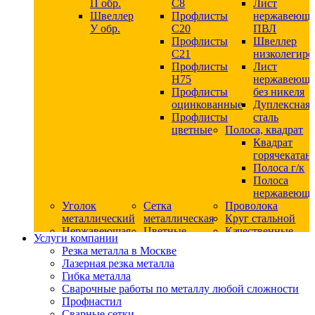
П обр.
С8
Лист
Швеллер
Профлисты
нержавеющ
У обр.
С20
ПВЛ
Профлисты
Швеллер
C21
низколегир
Профлисты
Лист
Н75
нержавеющ
Профлисты
без никеля
оцинкованные
Дуплексная
Профлисты
сталь
цветные
Полоса, квадрат
Квадрат
горячекатан
Полоса г/к
Полоса
нержавеюща
Уголок
Сетка
Проволока
металлический
металлическая
Круг стальной
Нержавеющая
Цветные
Качественные
Услуги компании
сталь
металлы
стали
Резка металла в Москве
Квадрат
Шестигранник
Конструкци
Лазерная резка металла
нержавеющий
дюралевый
сталь
Гибка металла
никельсодержащий
Лист
Круг
Сварочные работы по металлу любой сложности
Круг
дюралевый
горячекатан
Профнастил
нержавеющий
Круг
конструкци
Сварные сетки