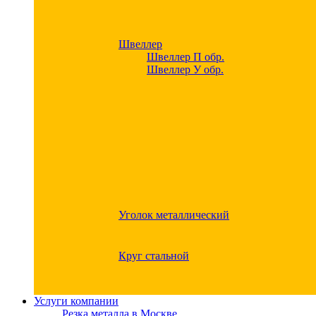
Швеллер
Швеллер П обр.
Швеллер У обр.
Уголок металлический
Круг стальной
Услуги компании
Резка металла в Москве