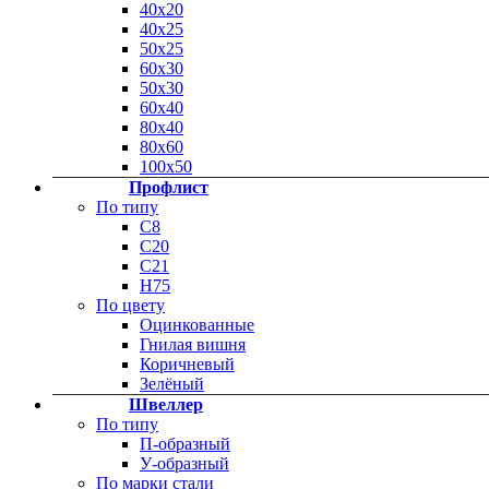
40х20
40х25
50х25
60х30
50х30
60х40
80х40
80х60
100х50
Профлист
По типу
С8
С20
C21
Н75
По цвету
Оцинкованные
Гнилая вишня
Коричневый
Зелёный
Швеллер
По типу
П-образный
У-образный
По марки стали