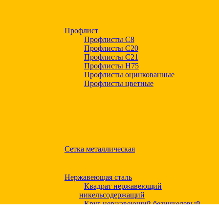
Профлист
Профлисты С8
Профлисты С20
Профлисты C21
Профлисты Н75
Профлисты оцинкованные
Профлисты цветные
Сетка металлическая
Нержавеющая сталь
Квадрат нержавеющий
никельсодержащий
Круг нержавеющий безникелевый
жаропрочный