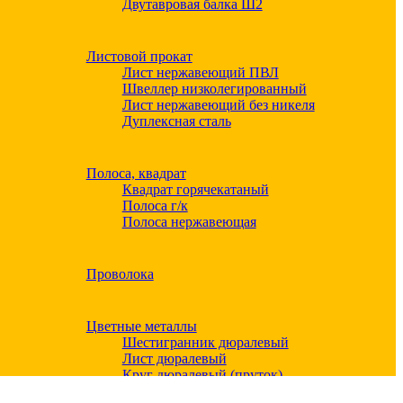
Двутавровая балка Ш2
Листовой прокат
Лист нержавеющий ПВЛ
Швеллер низколегированный
Лист нержавеющий без никеля
Дуплексная сталь
Полоса, квадрат
Квадрат горячекатаный
Полоса г/к
Полоса нержавеющая
Проволока
Цветные металлы
Шестигранник дюралевый
Лист дюралевый
Круг дюралевый (пруток)
Квадрат дюралевый