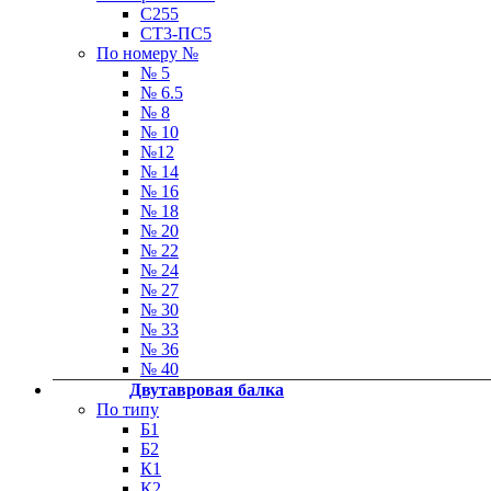
С255
СТ3-ПС5
По номеру №
№ 5
№ 6.5
№ 8
№ 10
№12
№ 14
№ 16
№ 18
№ 20
№ 22
№ 24
№ 27
№ 30
№ 33
№ 36
№ 40
Двутавровая балка
По типу
Б1
Б2
К1
К2