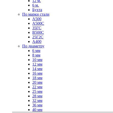
12 м.
6 м.
Бухта
По марки стали
А500
А500С
35ГС
В500С
Качественные стали
25Г2С
Конструкционная сталь
А400
Круг горячекатаный конструкцио
По диаметру
Поковка
6 мм
Шестигранник горячекатаный
8 мм
конструкционный
10 мм
Инструментальная сталь
12 мм
14 мм
16 мм
18 мм
20 мм
22 мм
25 мм
28 мм
32 мм
36 мм
40 мм
Фитинги