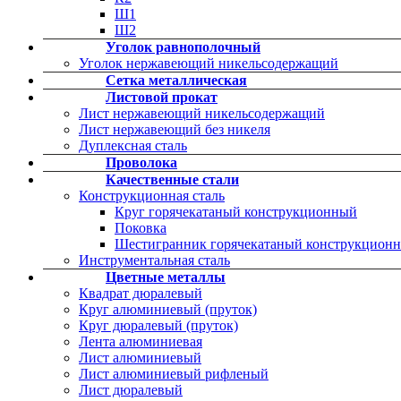
Ш1
Ш2
Уголок равнополочный
Уголок нержавеющий никельсодержащий
Сетка металлическая
Листовой прокат
Лист нержавеющий никельсодержащий
Лист нержавеющий без никеля
Дуплексная сталь
Проволока
Качественные стали
Конструкционная сталь
Круг горячекатаный конструкционный
Поковка
Шестигранник горячекатаный конструкцион
Инструментальная сталь
Цветные металлы
Квадрат дюралевый
Круг алюминиевый (пруток)
Круг дюралевый (пруток)
Лента алюминиевая
Лист алюминиевый
Лист алюминиевый рифленый
Лист дюралевый