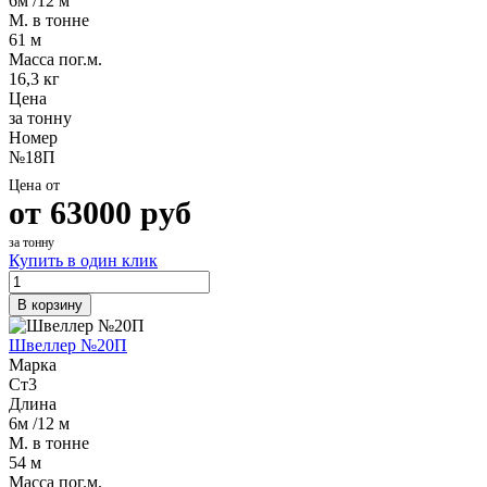
6м /12 м
М. в тонне
61 м
Масса пог.м.
16,3 кг
Цена
за тонну
Номер
№18П
Цена от
от
63000
руб
за тонну
Купить в один клик
В корзину
Швеллер №20П
Марка
Ст3
Длина
6м /12 м
М. в тонне
54 м
Масса пог.м.