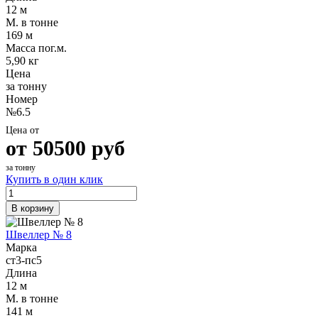
12 м
М. в тонне
169 м
Масса пог.м.
5,90 кг
Цена
за тонну
Номер
№6.5
Цена от
от
50500
руб
за тонну
Купить в один клик
В корзину
Швеллер № 8
Марка
ст3-пс5
Длина
12 м
М. в тонне
141 м