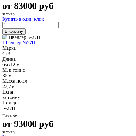
от
83000
руб
за тонну
Купить в один клик
В корзину
Швеллер №27П
Марка
Ст3
Длина
6м /12 м
М. в тонне
36 м
Масса пог.м.
27,7 кг
Цена
за тонну
Номер
№27П
Цена от
от
93000
руб
за тонну