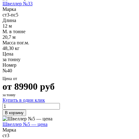
Швеллер №33
Марка
ст3-пс5
Длина
12 м
М. в тонне
20,7 м
Масса пог.м.
48,30 кг
Цена
за тонну
Номер
№40
Цена от
от
89900
руб
за тонну
Купить в один клик
В корзину
Швеллер №5 — цена
Марка
ст3