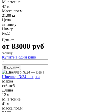
М. в тонне
47 м
Масса пог.м.
21,00 кг
Цена
за тонну
Номер
№22
Цена от
от
83000
руб
за тонну
Купить в один клик
В корзину
Швеллер №24 — цена
Марка
ст3-пс5
Длина
12 м
М. в тонне
41 м
Масса пог.м.