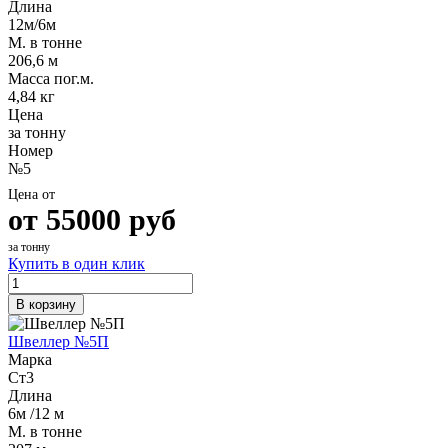
Длина
12м/6м
М. в тонне
206,6 м
Масса пог.м.
4,84 кг
Цена
за тонну
Номер
№5
Цена от
от
55000
руб
за тонну
Купить в один клик
В корзину
Швеллер №5П
Марка
Ст3
Длина
6м /12 м
М. в тонне