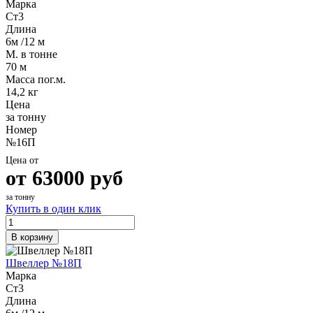
Марка
Ст3
Длина
6м /12 м
М. в тонне
70 м
Масса пог.м.
14,2 кг
Цена
за тонну
Номер
№16П
Цена от
от
63000
руб
за тонну
Купить в один клик
В корзину
Швеллер №18П
Марка
Ст3
Длина