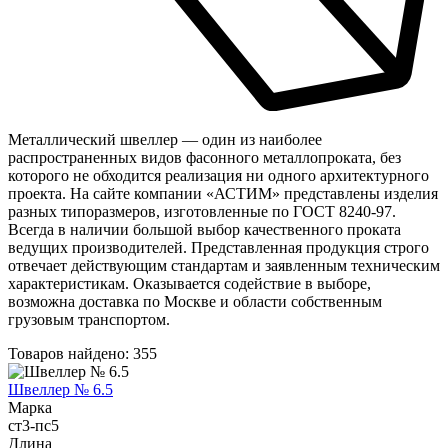
Шина
Фитинги
медная
резьбовые
Круг
латунные
медный
Фитинги
(пруток)
резьбовые
Лента
стальные
медная
Фитинги
Лист
резьбовые
Металлический швеллер — один из наиболее
медный
чугунные
распространенных видов фасонного металлопроката, без
Труба
Хомуты
которого не обходится реализация ни одного архитектурного
медная
стальные
проекта. На сайте компании «АСТИМ» представлены изделия
Круг
Труба ВГП
разных типоразмеров, изготовленные по ГОСТ 8240-97.
бронзовый
БУ металл
Всегда в наличии большой выбор качественного проката
(пруток)
БУ трубы
ведущих производителей. Представленная продукция строго
Олово,
Хомуты
отвечает действующим стандартам и заявленным техническим
cвинец,
стальные
характеристикам. Оказывается содействие в выборе,
цинк,
возможна доставка по Москве и области собственным
нихром
грузовым транспортом.
Товаров найдено: 355
Швеллер № 6.5
Марка
ст3-пс5
Длина