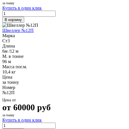
за тонну
Купить в один клик
В корзину
Швеллер №12П
Марка
Ст3
Длина
6м /12 м
М. в тонне
96 м
Масса пог.м.
10,4 кг
Цена
за тонну
Номер
№12П
Цена от
от
60000
руб
за тонну
Купить в один клик