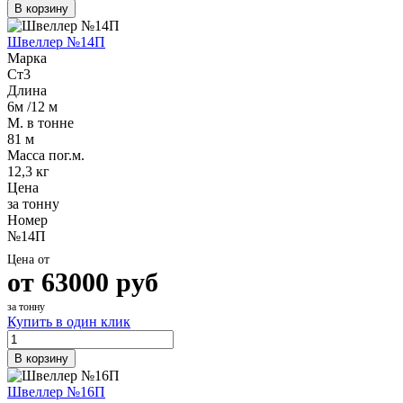
В корзину
Швеллер №14П
Марка
Ст3
Длина
6м /12 м
М. в тонне
81 м
Масса пог.м.
12,3 кг
Цена
за тонну
Номер
№14П
Цена от
от
63000
руб
за тонну
Купить в один клик
В корзину
Швеллер №16П