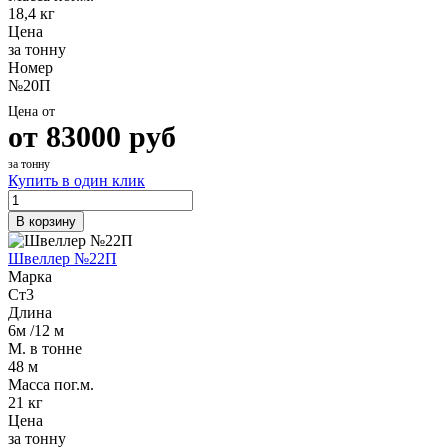
18,4 кг
Цена
за тонну
Номер
№20П
Цена от
от
83000
руб
за тонну
Купить в один клик
В корзину
Швеллер №22П
Марка
Ст3
Длина
6м /12 м
М. в тонне
48 м
Масса пог.м.
21 кг
Цена
за тонну