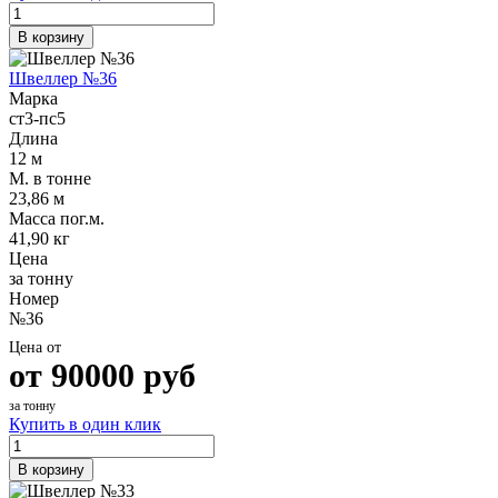
В корзину
Швеллер №36
Марка
ст3-пс5
Длина
12 м
М. в тонне
23,86 м
Масса пог.м.
41,90 кг
Цена
за тонну
Номер
№36
Цена от
от
90000
руб
за тонну
Купить в один клик
В корзину