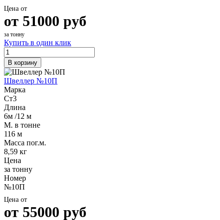
Цена от
от
51000
руб
за тонну
Купить в один клик
В корзину
Швеллер №10П
Марка
Ст3
Длина
6м /12 м
М. в тонне
116 м
Масса пог.м.
8,59 кг
Цена
за тонну
Номер
№10П
Цена от
от
55000
руб