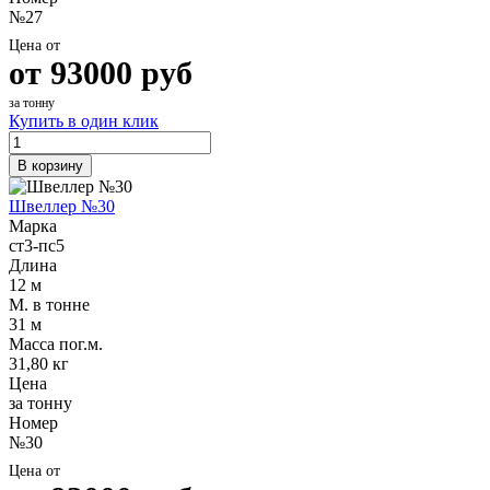
№27
Цена от
от
93000
руб
за тонну
Купить в один клик
В корзину
Швеллер №30
Марка
ст3-пс5
Длина
12 м
М. в тонне
31 м
Масса пог.м.
31,80 кг
Цена
за тонну
Номер
№30
Цена от