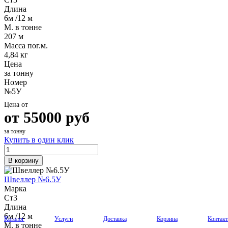
Длина
6м /12 м
М. в тонне
207 м
Масса пог.м.
4,84 кг
Цена
за тонну
Номер
№5У
Цена от
от
55000
руб
за тонну
Купить в один клик
В корзину
Швеллер №6.5У
Марка
Ст3
Длина
6м /12 м
Каталог
Услуги
Доставка
Корзина
Контак
М. в тонне