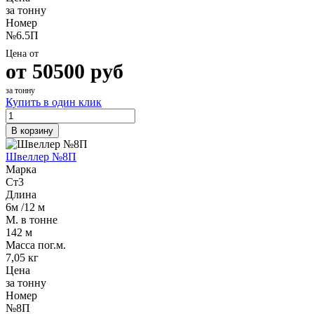
за тонну
Номер
№6.5П
Цена от
от
50500
руб
за тонну
Купить в один клик
В корзину
Швеллер №8П
Марка
Ст3
Длина
6м /12 м
М. в тонне
142 м
Масса пог.м.
7,05 кг
Цена
за тонну
Номер
№8П