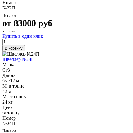
Номер
№22П
Цена от
от
83000
руб
за тонну
Купить в один клик
В корзину
Швеллер №24П
Марка
Ст3
Длина
6м /12 м
М. в тонне
42 м
Масса пог.м.
24 кг
Цена
за тонну
Номер
№24П
Цена от