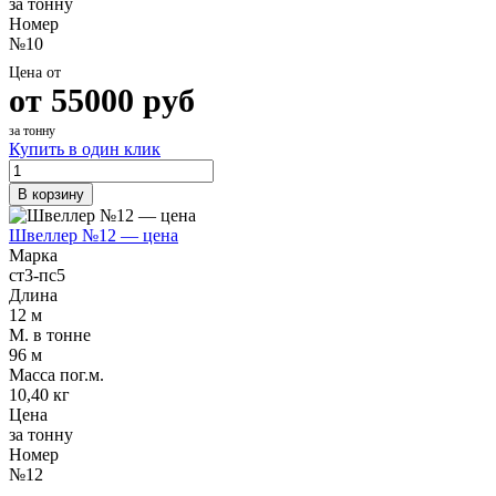
за тонну
Номер
№10
Цена от
от
55000
руб
за тонну
Купить в один клик
В корзину
Швеллер №12 — цена
Марка
ст3-пс5
Длина
12 м
М. в тонне
96 м
Масса пог.м.
10,40 кг
Цена
за тонну
Номер
№12