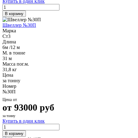
Купить в один клик
В корзину
Швеллер №30П
Марка
Ст3
Длина
6м /12 м
М. в тонне
31 м
Масса пог.м.
31,8 кг
Цена
за тонну
Номер
№30П
Цена от
от
93000
руб
за тонну
Купить в один клик
В корзину