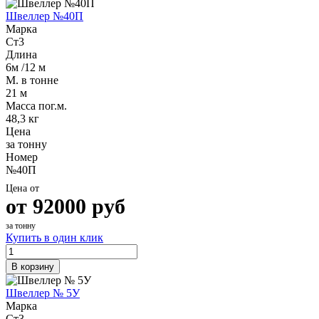
Швеллер №40П
Марка
Ст3
Длина
6м /12 м
М. в тонне
21 м
Масса пог.м.
48,3 кг
Цена
за тонну
Номер
№40П
Цена от
от
92000
руб
за тонну
Купить в один клик
В корзину
Швеллер № 5У
Марка
Ст3