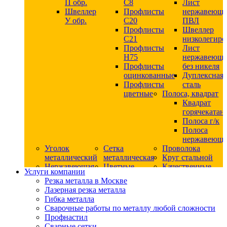
П обр.
С8
Лист
Швеллер
Профлисты
нержавеющ
У обр.
С20
ПВЛ
Профлисты
Швеллер
C21
низколегир
Профлисты
Лист
Н75
нержавеющ
Профлисты
без никеля
оцинкованные
Дуплексная
Профлисты
сталь
цветные
Полоса, квадрат
Квадрат
горячекатан
Полоса г/к
Полоса
нержавеюща
Уголок
Сетка
Проволока
металлический
металлическая
Круг стальной
Нержавеющая
Цветные
Качественные
Услуги компании
сталь
металлы
стали
Резка металла в Москве
Квадрат
Шестигранник
Конструкци
Лазерная резка металла
нержавеющий
дюралевый
сталь
Гибка металла
никельсодержащий
Лист
Круг
Сварочные работы по металлу любой сложности
Круг
дюралевый
горячекатан
Профнастил
нержавеющий
Круг
конструкци
Сварные сетки