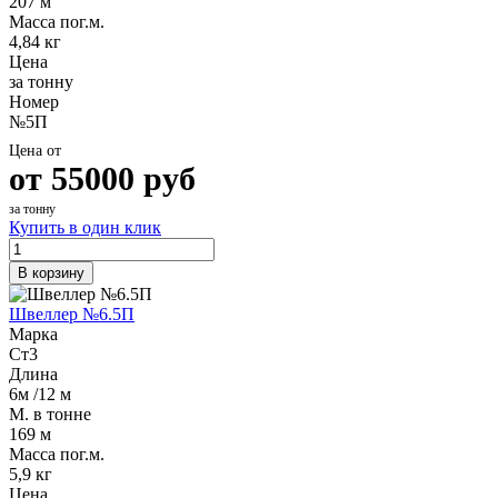
207 м
Масса пог.м.
4,84 кг
Цена
за тонну
Номер
№5П
Цена от
от
55000
руб
за тонну
Купить в один клик
В корзину
Швеллер №6.5П
Марка
Ст3
Длина
6м /12 м
М. в тонне
169 м
Масса пог.м.
5,9 кг
Цена