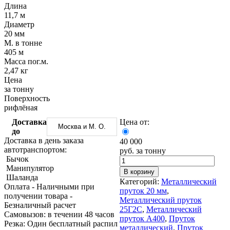
Трубы
Труба
Фланцы
Длина
нержавеющие
алюминиевая
стальные
11,7 м
электросварные
Уголок
Заглушки
Диаметр
AISI
алюминиевый
стальные
20 мм
Трубы
Фольга
Тройники
М. в тонне
нержавеющие
алюминиевая
стальные
405 м
перфорированные
Чушка
Хомуты
Масса пог.м.
Трубы
алюминиевая
стальные
2,47 кг
нержавеющие
Швеллер
Крепеж
Цена
бесшовные
алюминиевый
шуруп-
за тонну
Шина
шпилька
Поверхность
алюминиевая
Опоры
рифлёная
Шестигранник
стальные
Доставка
Цена от:
латунный
Компенсато
Москва и М. О.
до
Квадрат
и
Доставка в день заказа
40 000
латунный
вибровставк
автотранспортом:
руб. за тонну
Круг
Задвижки
Бычок
латунный
чугунные
Манипулятор
(пруток)
Группы
В корзину
Шаланда
Лента
коллекторн
Категорий:
Металлический
Оплата
- Наличными при
латунная
Ванны и
пруток 20 мм
,
получении товара
-
Лист
сопутствую
Металлический пруток
Безналичный расчет
латунный
товары
25Г2С
,
Металлический
Cамовызов:
в течении 48 часов
Труба
Воздухоотв
пруток А400
,
Пруток
Резка:
Один бесплатный распил
латунная
Фитинги
металлический
,
Пруток