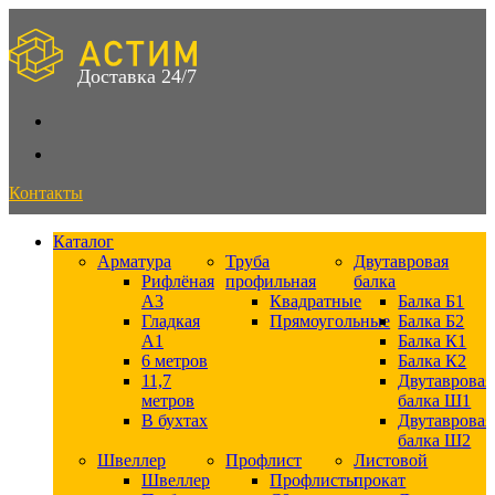
Skip
to
content
Доставка 24/7
Контакты
Каталог
Арматура
Труба
Двутавровая
Рифлёная
профильная
балка
А3
Квадратные
Балка Б1
Гладкая
Прямоугольные
Балка Б2
А1
Балка К1
6 метров
Балка К2
11,7
Двутавровая
метров
балка Ш1
В бухтах
Двутавровая
балка Ш2
Швеллер
Профлист
Листовой
Швеллер
Профлисты
прокат