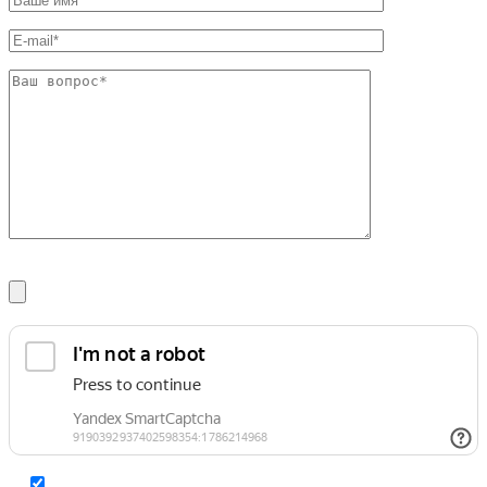
Шина
Фитинги
медная
резьбовые
Круг
латунные
медный
Фитинги
(пруток)
резьбовые
Лента
стальные
медная
Фитинги
Лист
резьбовые
медный
чугунные
Труба
Хомуты
медная
стальные
Круг
Труба ВГП
бронзовый
БУ металл
(пруток)
БУ трубы
Олово,
Хомуты
cвинец,
стальные
цинк,
нихром