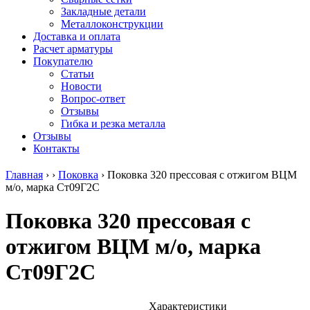
безникелевый
дюралевый
Поковка
Закладные детали
жаропрочный
(пруток)
Шестигранн
Металлоконструкции
Круг
Квадрат
горячекатан
Доставка и оплата
нержавеющий
дюралевый
конструкци
Расчет арматуры
никельсодержащий
Плита
Инструмент
Покупателю
Шестигранник
дюралевая
сталь
Статьи
нержавеющий
Труба
Оцинкованный
Новости
никельсодержащий
дюралевая
прокат
Вопрос-ответ
Шестигранник
Лента
Круг
Отзывы
нержавеющий
алюминиевая
оцинкованн
Гибка и резка металла
безникелевый
Лист
Лист
Отзывы
жаропрочный
алюминиевый
оцинкованн
Контакты
Швеллер
Лист
Полоса
нержавеющий
алюминиевый
оцинкованн
Главная
›
›
Поковка
›
Поковка 320 прессовая с отжигом ВЦМ
никельсодержащий
рифленый
Труба
м/о, марка Ст09Г2С
Трубы
Общестроительный
оцинкованн
нержавеющие
профиль
Инженерные
Поковка 320 прессовая с
электросварные
алюминиевый
системы
AISI
Плита
Отводы
отжигом ВЦМ м/о, марка
прямоугольные
алюминиевая
стальные
Трубы
Профиль
Переходы
Ст09Г2С
нержавеющие
алюминиевый
стальные
электросварные
(вентиляционный)
Трубы
AISI
Тавр
полипропил
квадратные
алюминиевый
PP-R
Характеристики