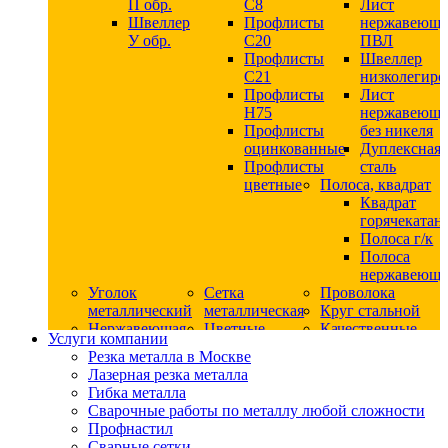
П обр.
С8
Лист
Швеллер
Профлисты
нержавеющ
У обр.
С20
ПВЛ
Профлисты
Швеллер
C21
низколегир
Профлисты
Лист
Н75
нержавеющ
Профлисты
без никеля
оцинкованные
Дуплексная
Профлисты
сталь
цветные
Полоса, квадрат
Квадрат
горячекатан
Полоса г/к
Полоса
нержавеюща
Уголок
Сетка
Проволока
металлический
металлическая
Круг стальной
Нержавеющая
Цветные
Качественные
Услуги компании
сталь
металлы
стали
Резка металла в Москве
Квадрат
Шестигранник
Конструкци
Лазерная резка металла
нержавеющий
дюралевый
сталь
Гибка металла
никельсодержащий
Лист
Круг
Сварочные работы по металлу любой сложности
Круг
дюралевый
горячекатан
Профнастил
нержавеющий
Круг
конструкци
Сварные сетки