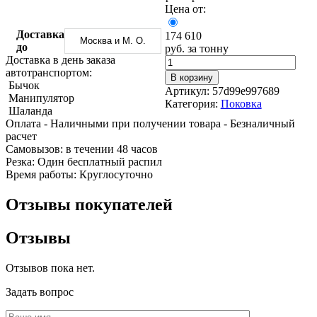
Трубы
Труба
Фланцы
Цена от:
нержавеющие
алюминиевая
стальные
электросварные
Уголок
Заглушки
Доставка
174 610
Москва и М. О.
AISI
алюминиевый
стальные
до
руб. за тонну
Трубы
Фольга
Тройники
Доставка в день заказа
нержавеющие
алюминиевая
стальные
автотранспортом:
В корзину
перфорированные
Чушка
Хомуты
Бычок
Артикул:
57d99e997689
Трубы
алюминиевая
стальные
Манипулятор
Категория:
Поковка
нержавеющие
Швеллер
Крепеж
Шаланда
бесшовные
алюминиевый
шуруп-
Оплата
- Наличными при получении товара
- Безналичный
Шина
шпилька
расчет
алюминиевая
Опоры
Cамовызов:
в течении 48 часов
Шестигранник
стальные
Резка:
Один бесплатный распил
латунный
Компенсато
Время работы:
Круглосуточно
Квадрат
и
латунный
вибровставк
Отзывы покупателей
Круг
Задвижки
латунный
чугунные
Отзывы
(пруток)
Группы
Лента
коллекторн
латунная
Ванны и
Отзывов пока нет.
Лист
сопутствую
латунный
товары
Задать вопрос
Труба
Воздухоотв
латунная
Фитинги