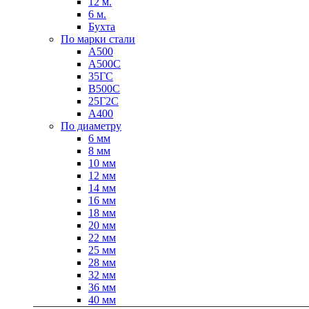
12 м.
6 м.
Бухта
По марки стали
А500
А500С
35ГС
В500С
Качественные стали
25Г2С
Конструкционная сталь
А400
Круг горячекатаный конструкцио
По диаметру
Поковка
6 мм
Шестигранник горячекатаный
8 мм
конструкционный
10 мм
Инструментальная сталь
12 мм
14 мм
16 мм
18 мм
20 мм
22 мм
25 мм
28 мм
32 мм
36 мм
40 мм
Фитинги