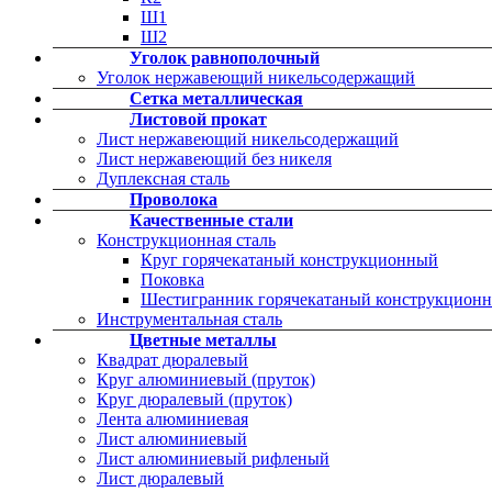
Ш1
Ш2
Уголок равнополочный
Уголок нержавеющий никельсодержащий
Сетка металлическая
Листовой прокат
Лист нержавеющий никельсодержащий
Лист нержавеющий без никеля
Дуплексная сталь
Проволока
Качественные стали
Конструкционная сталь
Круг горячекатаный конструкционный
Поковка
Шестигранник горячекатаный конструкцион
Инструментальная сталь
Цветные металлы
Квадрат дюралевый
Круг алюминиевый (пруток)
Круг дюралевый (пруток)
Лента алюминиевая
Лист алюминиевый
Лист алюминиевый рифленый
Лист дюралевый