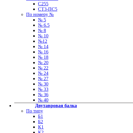
С255
СТ3-ПС5
По номеру №
№ 5
№ 6.5
№ 8
№ 10
№12
№ 14
№ 16
№ 18
№ 20
№ 22
№ 24
№ 27
№ 30
№ 33
№ 36
№ 40
Двутавровая балка
По типу
Б1
Б2
К1
К2