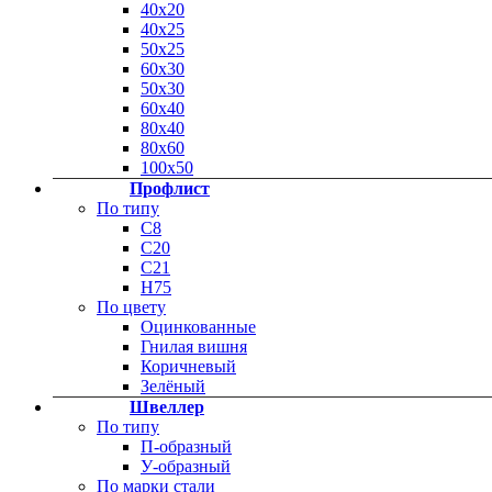
40х20
40х25
50х25
60х30
50х30
60х40
80х40
80х60
100х50
Профлист
По типу
С8
С20
C21
Н75
По цвету
Оцинкованные
Гнилая вишня
Коричневый
Зелёный
Швеллер
По типу
П-образный
У-образный
По марки стали