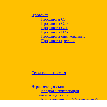
Профлист
Профлисты С8
Профлисты С20
Профлисты C21
Профлисты Н75
Профлисты оцинкованные
Профлисты цветные
Сетка металлическая
Нержавеющая сталь
Квадрат нержавеющий
никельсодержащий
Круг нержавеющий безникелевый
жаропрочный