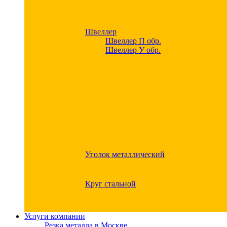
Швеллер
Швеллер П обр.
Швеллер У обр.
Уголок металлический
Круг стальной
Услуги компании
Резка металла в Москве