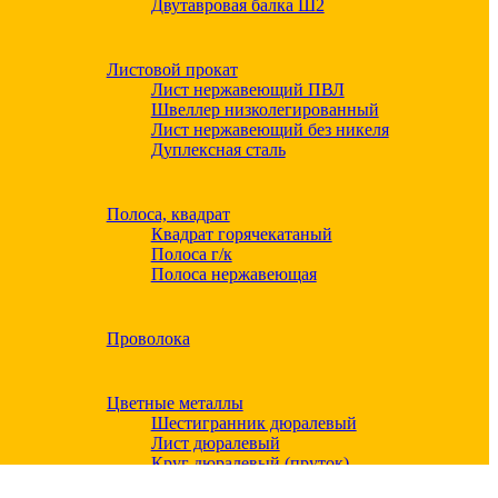
Двутавровая балка Ш2
Листовой прокат
Лист нержавеющий ПВЛ
Швеллер низколегированный
Лист нержавеющий без никеля
Дуплексная сталь
Полоса, квадрат
Квадрат горячекатаный
Полоса г/к
Полоса нержавеющая
Проволока
Цветные металлы
Шестигранник дюралевый
Лист дюралевый
Круг дюралевый (пруток)
Квадрат дюралевый