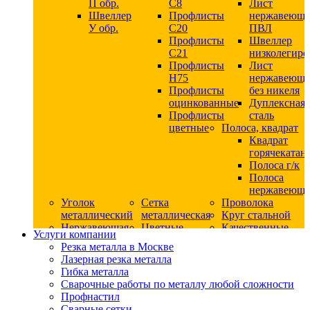
П обр.
С8
Лист
Швеллер
Профлисты
нержавеющ
У обр.
С20
ПВЛ
Профлисты
Швеллер
C21
низколегир
Профлисты
Лист
Н75
нержавеющ
Профлисты
без никеля
оцинкованные
Дуплексная
Профлисты
сталь
цветные
Полоса, квадрат
Квадрат
горячекатан
Полоса г/к
Полоса
нержавеюща
Уголок
Сетка
Проволока
металлический
металлическая
Круг стальной
Нержавеющая
Цветные
Качественные
Услуги компании
сталь
металлы
стали
Резка металла в Москве
Квадрат
Шестигранник
Конструкци
Лазерная резка металла
нержавеющий
дюралевый
сталь
Гибка металла
никельсодержащий
Лист
Круг
Сварочные работы по металлу любой сложности
Круг
дюралевый
горячекатан
Профнастил
нержавеющий
Круг
конструкци
Сварные сетки