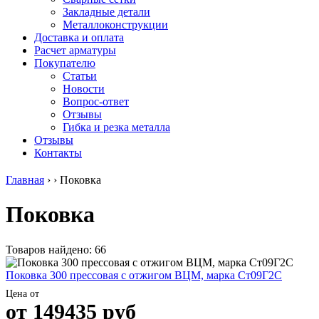
безникелевый
дюралевый
Поковка
Закладные детали
жаропрочный
(пруток)
Шестигранн
Металлоконструкции
Круг
Квадрат
горячекатан
Доставка и оплата
нержавеющий
дюралевый
конструкци
Расчет арматуры
никельсодержащий
Плита
Инструмент
Покупателю
Шестигранник
дюралевая
сталь
Статьи
нержавеющий
Труба
Оцинкованный
Новости
никельсодержащий
дюралевая
прокат
Вопрос-ответ
Шестигранник
Лента
Круг
Отзывы
нержавеющий
алюминиевая
оцинкованн
Гибка и резка металла
безникелевый
Лист
Лист
Отзывы
жаропрочный
алюминиевый
оцинкованн
Контакты
Швеллер
Лист
Полоса
нержавеющий
алюминиевый
оцинкованн
Главная
›
›
Поковка
никельсодержащий
рифленый
Труба
Трубы
Общестроительный
оцинкованн
Поковка
нержавеющие
профиль
Инженерные
электросварные
алюминиевый
системы
AISI
Плита
Отводы
прямоугольные
алюминиевая
стальные
Товаров найдено: 66
Трубы
Профиль
Переходы
нержавеющие
алюминиевый
стальные
Поковка 300 прессовая с отжигом ВЦМ, марка Ст09Г2С
электросварные
(вентиляционный)
Трубы
Цена от
AISI
Тавр
полипропил
от
149435
руб
квадратные
алюминиевый
PP-R