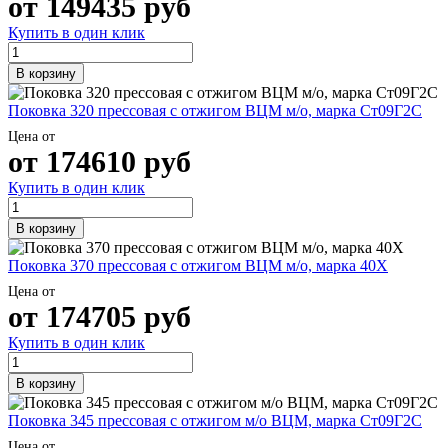
от
149435
руб
Шина
Фитинги
медная
резьбовые
Купить в один клик
Круг
латунные
медный
Фитинги
В корзину
(пруток)
резьбовые
Лента
стальные
Поковка 320 прессовая с отжигом ВЦМ м/о, марка Ст09Г2С
медная
Фитинги
Лист
резьбовые
Цена от
от
174610
руб
медный
чугунные
Труба
Хомуты
Купить в один клик
медная
стальные
Круг
Труба ВГП
бронзовый
БУ металл
В корзину
(пруток)
БУ трубы
Олово,
Хомуты
Поковка 370 прессовая с отжигом ВЦМ м/о, марка 40Х
cвинец,
стальные
Цена от
цинк,
от
174705
руб
нихром
Купить в один клик
В корзину
Поковка 345 прессовая с отжигом м/о ВЦМ, марка Ст09Г2С
Цена от