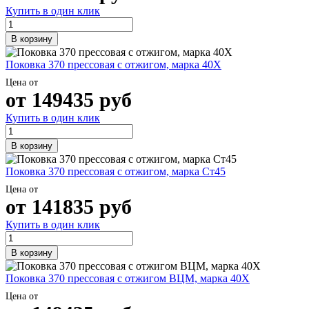
Трубы
Труба
Фланцы
Купить в один клик
нержавеющие
алюминиевая
стальные
электросварные
Уголок
Заглушки
В корзину
AISI
алюминиевый
стальные
Трубы
Фольга
Тройники
Поковка 370 прессовая с отжигом, марка 40Х
нержавеющие
алюминиевая
стальные
перфорированные
Чушка
Хомуты
Цена от
Трубы
алюминиевая
стальные
от
149435
руб
нержавеющие
Швеллер
Крепеж
Купить в один клик
бесшовные
алюминиевый
шуруп-
Шина
шпилька
алюминиевая
Опоры
В корзину
Шестигранник
стальные
латунный
Компенсато
Поковка 370 прессовая с отжигом, марка Ст45
Квадрат
и
Цена от
латунный
вибровставк
от
141835
руб
Круг
Задвижки
латунный
чугунные
Купить в один клик
(пруток)
Группы
Лента
коллекторн
В корзину
латунная
Ванны и
Лист
сопутствую
Поковка 370 прессовая с отжигом ВЦМ, марка 40Х
латунный
товары
Труба
Воздухоотв
Цена от
латунная
Фитинги