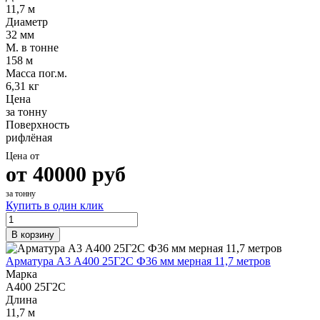
11,7 м
Диаметр
32 мм
М. в тонне
158 м
Масса пог.м.
6,31 кг
Цена
за тонну
Поверхность
рифлёная
Цена от
от
40000
руб
за тонну
Купить в один клик
В корзину
Арматура А3 А400 25Г2С Ф36 мм мерная 11,7 метров
Марка
А400 25Г2С
Длина
11,7 м