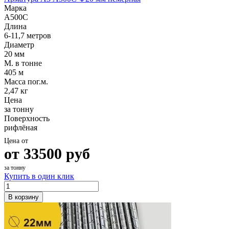
Марка
А500С
Длина
6-11,7 метров
Диаметр
20 мм
М. в тонне
405 м
Масса пог.м.
2,47 кг
Цена
за тонну
Поверхность
рифлёная
Цена от
от
33500
руб
за тонну
Купить в один клик
В корзину