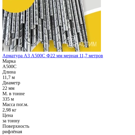
Арматура А3 А500С Ф22 мм мерная 11,7 метров
Марка
А500С
Длина
11,7 м
Диаметр
22 мм
М. в тонне
335 м
Масса пог.м.
2,98 кг
Цена
за тонну
Поверхность
рифлёная