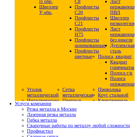
П обр.
С8
Лист
Швеллер
Профлисты
нержавеющ
У обр.
С20
ПВЛ
Профлисты
Швеллер
C21
низколегир
Профлисты
Лист
Н75
нержавеющ
Профлисты
без никеля
оцинкованные
Дуплексная
Профлисты
сталь
цветные
Полоса, квадрат
Квадрат
горячекатан
Полоса г/к
Полоса
нержавеюща
Уголок
Сетка
Проволока
металлический
металлическая
Круг стальной
Нержавеющая
Цветные
Качественные
Услуги компании
сталь
металлы
стали
Резка металла в Москве
Квадрат
Шестигранник
Конструкци
Лазерная резка металла
нержавеющий
дюралевый
сталь
Гибка металла
никельсодержащий
Лист
Круг
Сварочные работы по металлу любой сложности
Круг
дюралевый
горячекатан
Профнастил
нержавеющий
Круг
конструкци
Сварные сетки