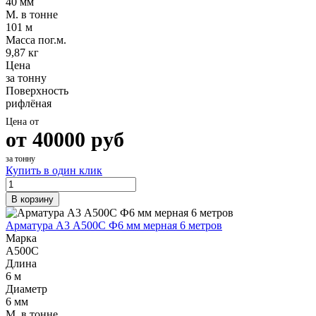
40 мм
М. в тонне
101 м
Масса пог.м.
9,87 кг
Цена
за тонну
Поверхность
рифлёная
Цена от
от
40000
руб
за тонну
Купить в один клик
В корзину
Арматура А3 А500С Ф6 мм мерная 6 метров
Марка
А500С
Длина
6 м
Диаметр
6 мм
М. в тонне