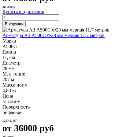
за тонну
Купить в один клик
В корзину
Арматура А3 А500С Ф28 мм мерная 11,7 метров
Марка
А500С
Длина
11,7 м
Диаметр
28 мм
М. в тонне
207 м
Масса пог.м.
4,83 кг
Цена
за тонну
Поверхность
рифлёная
Цена от
от
36000
руб
за тонну