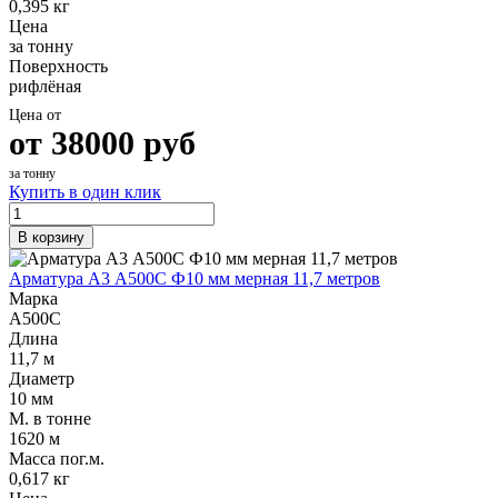
0,395 кг
Цена
за тонну
Поверхность
рифлёная
Цена от
от
38000
руб
за тонну
Купить в один клик
В корзину
Арматура А3 А500С Ф10 мм мерная 11,7 метров
Марка
А500С
Длина
11,7 м
Диаметр
10 мм
М. в тонне
1620 м
Масса пог.м.
0,617 кг