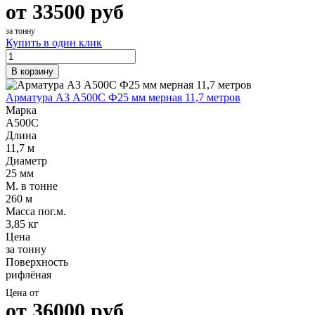
от
33500
руб
за тонну
Купить в один клик
В корзину
Арматура А3 А500С Ф25 мм мерная 11,7 метров
Марка
А500С
Длина
11,7 м
Диаметр
25 мм
М. в тонне
260 м
Масса пог.м.
3,85 кг
Цена
за тонну
Поверхность
рифлёная
Цена от
от
36000
руб