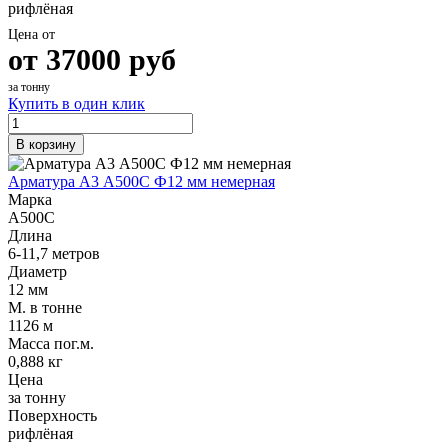
рифлёная
Цена от
от
37000
руб
за тонну
Купить в один клик
В корзину
Арматура А3 А500С Ф12 мм немерная
Марка
А500С
Длина
6-11,7 метров
Диаметр
12 мм
М. в тонне
1126 м
Масса пог.м.
0,888 кг
Цена
за тонну
Поверхность
рифлёная