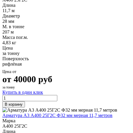
Длина
11,7 м
Диаметр
28 мм
М. в тонне
207 м
Масса пог.м.
4,83 кг
Цена
за тонну
Поверхность
рифлёная
Цена от
от
40000
руб
за тонну
Купить в один клик
В корзину
Арматура А3 А400 25Г2С Ф32 мм мерная 11,7 метров
Марка
А400 25Г2С
Длина