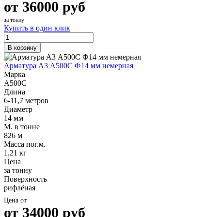
от
36000
руб
за тонну
Купить в один клик
В корзину
Арматура А3 А500С Ф14 мм немерная
Марка
А500С
Длина
6-11,7 метров
Диаметр
14 мм
М. в тонне
826 м
Масса пог.м.
1,21 кг
Цена
за тонну
Поверхность
рифлёная
Цена от
от
34000
руб