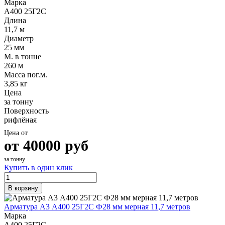
Марка
А400 25Г2С
Длина
11,7 м
Диаметр
25 мм
М. в тонне
260 м
Масса пог.м.
3,85 кг
Цена
за тонну
Поверхность
рифлёная
Цена от
от
40000
руб
за тонну
Купить в один клик
В корзину
Арматура А3 А400 25Г2С Ф28 мм мерная 11,7 метров
Марка
А400 25Г2С