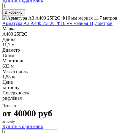
Купить в один клик
Шина
Фитинги
медная
резьбовые
В корзину
Круг
латунные
медный
Фитинги
Арматура А3 А400 25Г2С Ф16 мм мерная 11,7 метров
(пруток)
резьбовые
Марка
Лента
стальные
А400 25Г2С
медная
Фитинги
Длина
Лист
резьбовые
11,7 м
медный
чугунные
Диаметр
Труба
Хомуты
16 мм
медная
стальные
М. в тонне
Круг
Труба ВГП
633 м
бронзовый
БУ металл
Масса пог.м.
(пруток)
БУ трубы
1,58 кг
Олово,
Хомуты
Цена
cвинец,
стальные
за тонну
цинк,
Поверхность
нихром
рифлёная
Цена от
от
40000
руб
за тонну
Купить в один клик