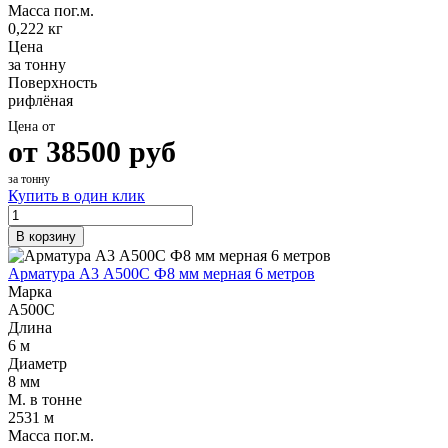
Масса пог.м.
0,222 кг
Цена
за тонну
Поверхность
рифлёная
Цена от
от
38500
руб
за тонну
Купить в один клик
В корзину
Арматура А3 А500С Ф8 мм мерная 6 метров
Марка
А500С
Длина
6 м
Диаметр
8 мм
М. в тонне
2531 м
Масса пог.м.