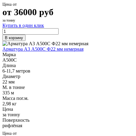
Цена от
от
36000
руб
за тонну
Купить в один клик
В корзину
Арматура А3 А500С Ф22 мм немерная
Марка
А500С
Длина
6-11,7 метров
Диаметр
22 мм
М. в тонне
335 м
Масса пог.м.
2,98 кг
Цена
за тонну
Поверхность
рифлёная
Цена от